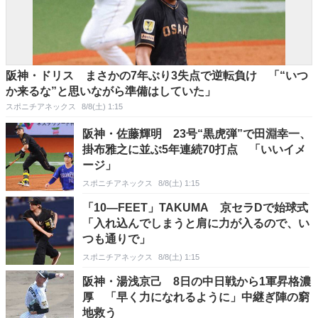
阪神・ドリス まさかの7年ぶり3失点で逆転負け 「“いつ
か来るな”と思いながら準備はしていた」
スポニチアネックス
8/8(土) 1:15
阪神・佐藤輝明 23号“黒虎弾”で田淵幸一、
掛布雅之に並ぶ5年連続70打点 「いいイメ
ージ」
スポニチアネックス
8/8(土) 1:15
「10―FEET」TAKUMA 京セラDで始球式
「入れ込んでしまうと肩に力が入るので、い
つも通りで」
スポニチアネックス
8/8(土) 1:15
阪神・湯浅京己 8日の中日戦から1軍昇格濃
厚 「早く力になれるように」中継ぎ陣の窮
地救う