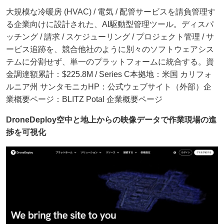
大規模な冷暖房 (HVAC) / 電気 / 配管サービスを請負管理す
る企業向けに設計された、AI駆動型管理ツール。ディスパ
ッチング / 請求 / スケジューリング / プロジェクト管理 / サ
ービス追跡を、競合他社のように別々のソフトウェアシス
テムに分割せず、単一のプラットフォームに統合する。資
金調達額累計：$225.8M / Series C本拠地：米国 カリフォ
ルニア州 サンタモニカHP：公式ウェブサイト（外部）企
業概要ページ：BLITZ Potal 企業概要ページ
DroneDeploy
空中と地上からの映像データで作業現場の進
捗を可視化