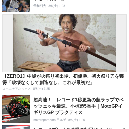
曽和利光
8/8(土) 1:28
【ZERO1】中嶋が火祭り初出場、初優勝、初火祭り刀を獲
得「破壊なくして創造なし、これが最初だ」
スポニチアネックス
8/8(土) 1:25
超高速！ レコード1秒更新の超ラップでベ
ッツェッキ最速。小椋藍5番手｜MotoGPイ
ギリスGP プラクティス
motorsport.com 日本版
8/8(土) 1:25