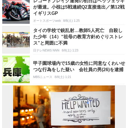
レコードブレイク連発の初日はベッツェッキ
が最速。小椋は5戦連続Q2直接進出／第12戦
イギリスGP
オートスポーツweb
8/8(土) 1:25
タイの学校で銃乱射…教師5人死亡 自殺し
た少年（14）“祖母の教育方針めぐりストレ
ス”と周囲に不満
日テレNEWS NNN
8/8(土) 1:23
甲子園球場内で15歳の女性に同意なくわいせ
つな行為をした疑い 会社員の男(26)を逮捕
MBSニュース
8/8(土) 1:21