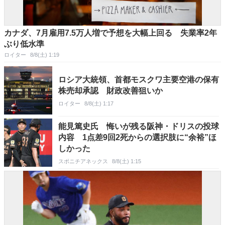
カナダ、7月雇用7.5万人増で予想を大幅上回る 失業率2年
ぶり低水準
ロイター
8/8(土) 1:19
ロシア大統領、首都モスクワ主要空港の保有
株売却承認 財政改善狙いか
ロイター
8/8(土) 1:17
能見篤史氏 悔いが残る阪神・ドリスの投球
内容 1点差9回2死からの選択肢に“余裕”ほ
しかった
スポニチアネックス
8/8(土) 1:15