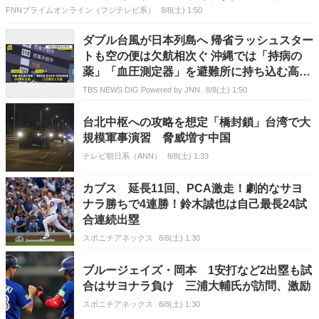
FNNプライムオンライン（フジテレビ系）
8/8(土) 1:50
ダブル台風が日本列島へ 帰省ラッシュスター
トも空の便は欠航相次ぐ 沖縄では「持病の
薬」「血圧測定器」を避難所に持ち込む高齢
者も 週明け15号も本州へ【news23】
TBS NEWS DIG Powered by JNN
8/8(土) 1:50
台北中枢への攻略を想定「橋封鎖」台湾で大
規模軍事演習 脅威増す中国
テレビ朝日系（ANN）
8/8(土) 1:33
カブス 延長11回、PCA激走！劇的なサヨ
ナラ勝ちで4連勝！鈴木誠也は自己最長24試
合連続出塁
スポニチアネックス
8/8(土) 1:30
ブルージェイズ・岡本 1安打など2出塁も試
合はサヨナラ負け 三浦大輔氏が訪問、激励
スポニチアネックス
8/8(土) 1:30