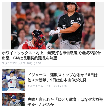
ホワイトソックス・村上 無安打も申告敬遠で連続22試合
出塁 GMは長期契約延長を熱望
スポニチアネックス
8/8(土) 1:30
ドジャース 連敗ストップなるか？8日は
佐々木朗希、9日は山本由伸が先発
スポニチアネックス
8/8(土) 1:30
失敗と言われた「ゆとり教育」はなぜ大谷翔
平を生んだのか