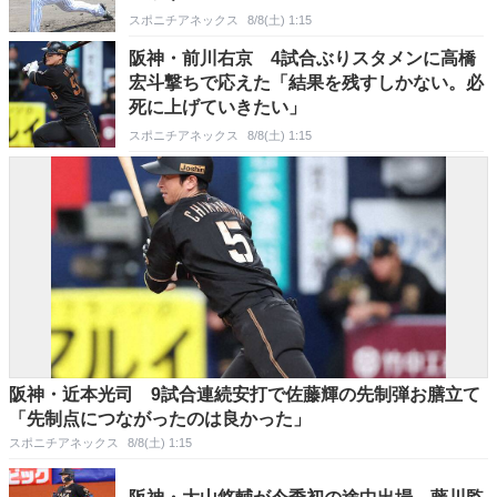
スポニチアネックス
8/8(土) 1:15
阪神・前川右京 4試合ぶりスタメンに高橋
宏斗撃ちで応えた「結果を残すしかない。必
死に上げていきたい」
スポニチアネックス
8/8(土) 1:15
阪神・近本光司 9試合連続安打で佐藤輝の先制弾お膳立て
「先制点につながったのは良かった」
スポニチアネックス
8/8(土) 1:15