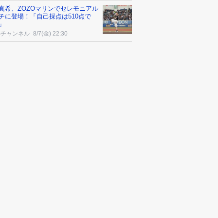
真希、ZOZOマリンでセレモニアル
チに登場！「自己採点は510点で
」
Sチャンネル
8/7(金) 22:30