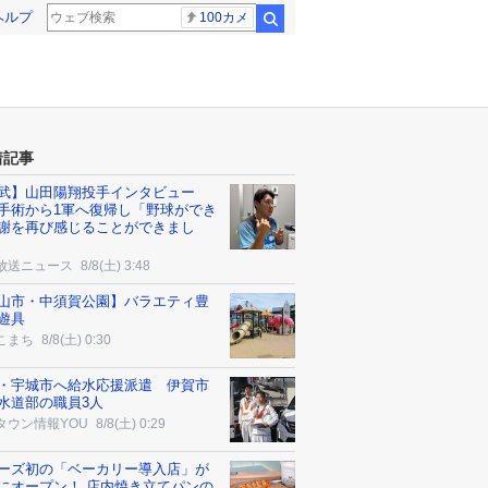
ヘルプ
100カメ
検索
着記事
武】山田陽翔投手インタビュー
手術から1軍へ復帰し「野球ができ
謝を再び感じることができまし
放送ニュース
8/8(土) 3:48
山市・中須賀公園】バラエティ豊
遊具
こまち
8/8(土) 0:30
・宇城市へ給水応援派遣 伊賀市
水道部の職員3人
タウン情報YOU
8/8(土) 0:29
ーズ初の「ベーカリー導入店」が
にオープン！ 店内焼き立てパンの