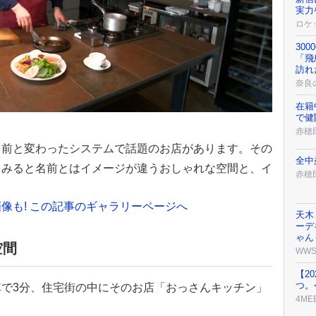
実力
ロケ
30
「飛
訪れ
奈良
在籍
で健
赤穂
名前と変わったシステムで話題のお店があります。その
全中
てみると名前とはイメージが違うおしゃれな空間と、イ
赤穂
像も! この記事のギャラリーページへ
天木
ーデ
ゃん
空間
WW
【2
つ。
で3分、住宅街の中にそのお店「おっさんキッチン」
4ME