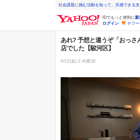
Y
社会課題に挑む活動を知って、共感できる支
a
IDでもっと便利に
新
h
ログイン
ヤフー
o
o
あれ? 予想と違うぞ「おっ
!
店でした【駿河区】
J
A
6/12(金) 2:45配信
P
A
N