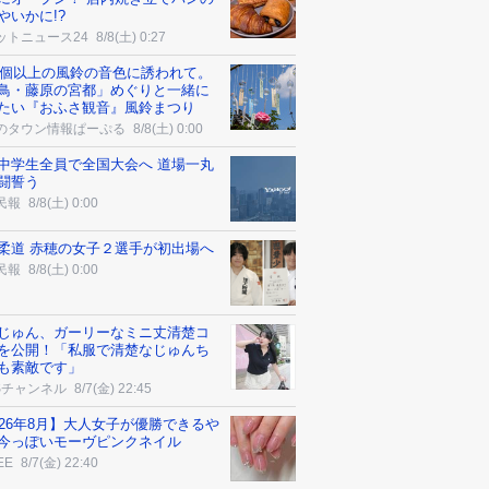
やいかに!?
ットニュース24
8/8(土) 0:27
00個以上の風鈴の音色に誘われて。
鳥・藤原の宮都」めぐりと一緒に
たい『おふさ観音』風鈴まつり
のタウン情報ぱーぷる
8/8(土) 0:00
中学生全員で全国大会へ 道場一丸
闘誓う
民報
8/8(土) 0:00
柔道 赤穂の女子２選手が初出場へ
民報
8/8(土) 0:00
じゅん、ガーリーなミニ丈清楚コ
を公開！「私服で清楚なじゅんち
も素敵です」
Sチャンネル
8/7(金) 22:45
026年8月】大人女子が優勝できるや
今っぽいモーヴピンクネイル
EE
8/7(金) 22:40