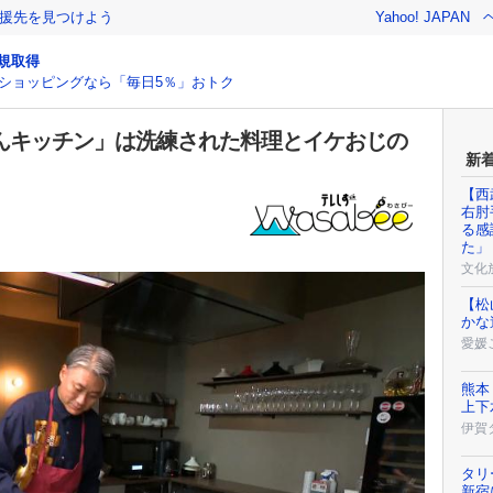
援先を見つけよう
Yahoo! JAPAN
規取得
ショッピングなら「毎日5％」おトク
さんキッチン」は洗練された料理とイケおじの
新
【西
右肘
る感
た」
文化
【松
かな
愛媛
熊本
上下
伊賀
タリ
新宿