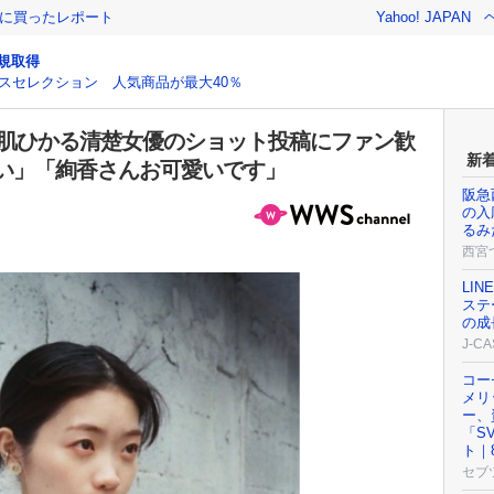
際に買ったレポート
Yahoo! JAPAN
規取得
スセレクション 人気商品が最大40％
素肌ひかる清楚女優のショット投稿にファン歓
新
い」「絢香さんお可愛いです」
阪急
の入
るみ
西宮
LI
ステ
の成
J-C
コー
メリ
ー、
「S
ト｜
セブ