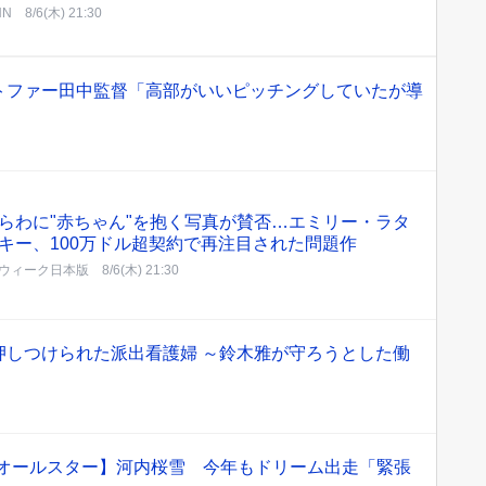
NN
8/6(木) 21:30
トファー田中監督「高部がいいピッチングしていたが導
らわに"赤ちゃん"を抱く写真が賛否…エミリー・ラタ
キー、100万ドル超契約で再注目された問題作
ウィーク日本版
8/6(木) 21:30
押しつけられた派出看護婦 ～鈴木雅が守ろうとした働
子オールスター】河内桜雪 今年もドリーム出走「緊張