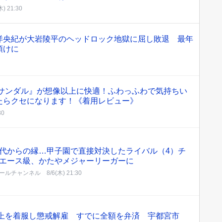
木) 21:30
洋央紀が大岩陵平のヘッドロック地獄に屈し敗退 最年
預けに
円サンダル』が想像以上に快適！ふわっふわで気持ちい
たらクセになります！《着用レビュー》
30
代からの縁…甲子園で直接対決したライバル（4）チ
エース級、かたやメジャーリーガーに
ールチャンネル
8/6(木) 21:30
以上を着服し懲戒解雇 すでに全額を弁済 宇都宮市