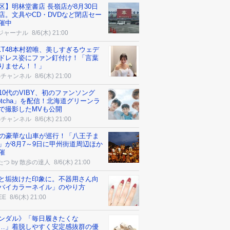
区】明林堂書店 長嶺店が8月30日
店。文具やCD・DVDなど閉店セー
催中
ジャーナル
8/6(木) 21:00
KT48本村碧唯、美しすぎるウェデ
ドレス姿にファン釘付け！「言葉
りません！！」
Sチャンネル
8/6(木) 21:00
10代のVIBY、初のファンソング
otcha」を配信！北海道グリーンラ
で撮影したMVも公開
Sチャンネル
8/6(木) 21:00
台の豪華な山車が巡行！「八王子ま
」が8月7～9日に甲州街道周辺ほか
催
たつ by 散歩の達人
8/6(木) 21:00
と垢抜けた印象に。不器用さん向
バイカラーネイル」のやり方
EE
8/6(木) 21:00
ンダル》「毎日履きたくな
…」着脱しやすく安定感抜群の優