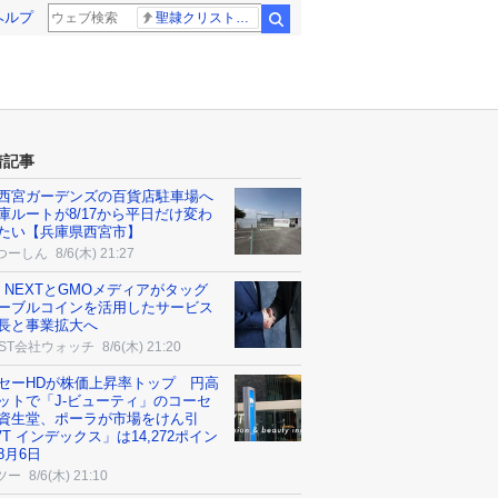
ヘルプ
聖隷クリストファー高校
検索
着記事
西宮ガーデンズの百貨店駐車場へ
庫ルートが8/17から平日だけ変わ
たい【兵庫県西宮市】
つーしん
8/6(木) 21:27
NE NEXTとGMOメディアがタッグ
ーブルコインを活用したサービス
長と事業拡大へ
AST会社ウォッチ
8/6(木) 21:20
セーHDが株価上昇率トップ 円高
ットで「J-ビューティ」のコーセ
資生堂、ポーラが市場をけん引
VT インデックス」は14,272ポイン
8月6日
ツー
8/6(木) 21:10