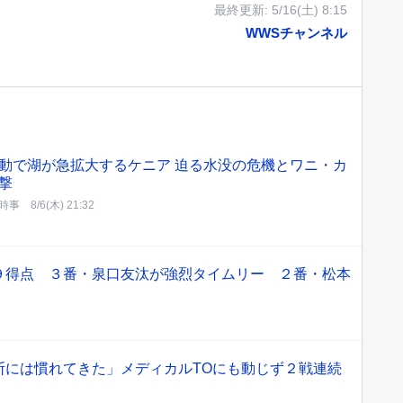
最終更新:
5/16(土) 8:15
WWSチャンネル
動で湖が急拡大するケニア 迫る水没の危機とワニ・カ
撃
時事
8/6(木) 21:32
９得点 ３番・泉口友汰が強烈タイムリー ２番・松本
断には慣れてきた」メディカルTOにも動じず２戦連続