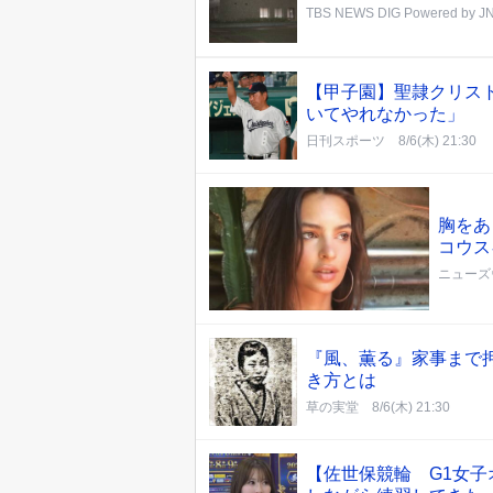
TBS NEWS DIG Powered by J
【甲子園】聖隷クリス
いてやれなかった」
日刊スポーツ
8/6(木) 21:30
胸をあ
コウス
ニューズ
『風、薫る』家事まで
き方とは
草の実堂
8/6(木) 21:30
【佐世保競輪 G1女