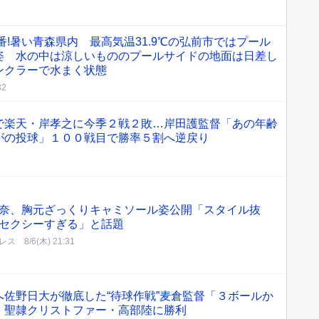
番!暑い青森県内 最高気温31.9℃の弘前市ではプール
姿 水の中は涼しいもののプールサイドの地面は日差し
ンクラーで水まく状態
32
で楽天・岸孝之に今季２戦２敗…岸田護監督「あの年齢
がの投球」１００戦目で勝率５割へ逆戻り
奈、胸元ざっくりキャミソール姿公開「スタイル抜
セクシーすぎる」と話題
レス
8/6(木) 21:31
佐野日大が徹底した“待球作戦”麦倉監督「３ボールか
」聖隷クリストファー・高部陸に勝利