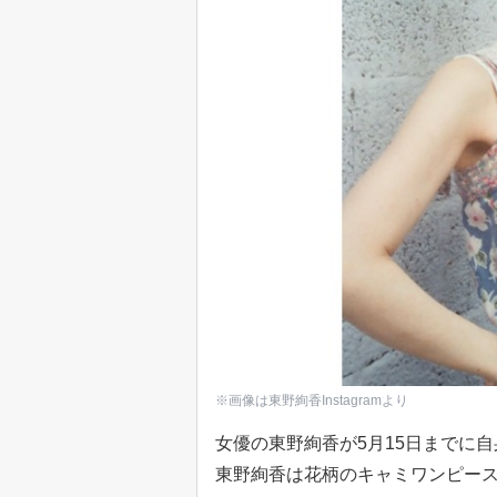
※画像は東野絢香Instagramより
女優の東野絢香が5月15日までに自身の
東野絢香は花柄のキャミワンピー