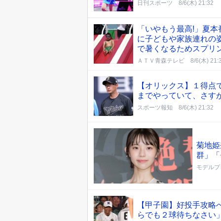
日刊スポーツ
8/6(木) 21:32
「いやもう最高!」夏本
に子どもや家族連れの
で暑くなるためスプリ
ＡＴＶ青森テレビ
8/6(木) 21:
【オリックス】１得点
までやっていて、さす
スポーツ報知
8/6(木) 21:32
菊地姫
群」「
モデルプ
【甲子園】好投手攻略へ
らでも２球待ちなさい