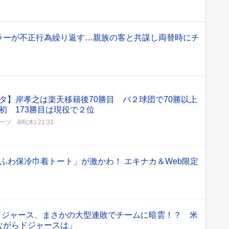
ラーが不正行為繰り返す…親族の客と共謀し両替時にチ
タ】岸孝之は楽天移籍後70勝目 パ２球団で70勝以上
初 173勝目は現役で２位
ーツ
8/6(木) 21:31
ふわふわ保冷巾着トート」が激かわ！ エキナカ＆Web限定
」ドジャース、まさかの大型連敗でチームに暗雲！？ 米
ながらドジャースは」