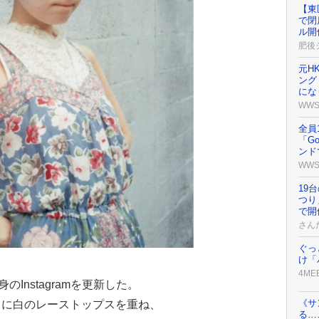
【東
で閉
ル開
肥後
元H
ング
にな
WW
全員
「G
ンド
WW
19
つり
で開
さん
ぐっ
け「
4ME
Instagramを更新した。
《サ
スに白のレーストップスを重ね、
る…