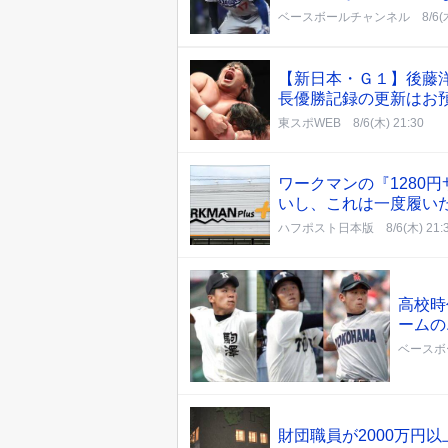
ベースボールチャンネル
8/6(
【新日本・Ｇ１】後藤
長優勝記録の更新はお
東スポWEB
8/6(木) 21:30
ワークマンの『1280
いし、これは一度履い
ハフポスト日本版
8/6(木) 21:
高校時
ームの
ベースボ
財団職員が2000万円