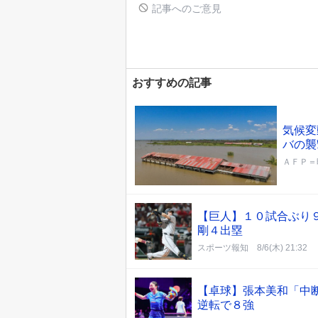
記事へのご意見
おすすめの記事
気候変
バの襲
ＡＦＰ＝
【巨人】１０試合ぶり
剛４出塁
スポーツ報知
8/6(木) 21:32
【卓球】張本美和「中
逆転で８強