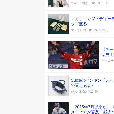
スポーツ報知
8/6(木) 21:31
マカオ、カジノディー
ップ盛る
マカオ新聞
8/6(木) 21:31
【デー
は史上
日刊スポ
Suicaのペンギン「
で買えるよ♪
ぴあ
8/6(木) 21:30
「2025年7月以来だ
メディアが言及「残念