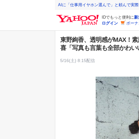
Y
AIに「仕事用イヤホン選んで」と頼んで実
a
IDでもっと便利に
新
h
ログイン
ボーナ
o
o
東野絢香、透明感がMAX！
!
喜「写真も言葉も全部かわい
J
A
5/16(土) 8:15配信
P
A
N