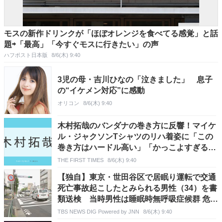
モスの新作ドリンクが「ほぼオレンジを食べてる感覚」と話
題⇨「最高」「今すぐモスに行きたい」の声
ハフポスト日本版
8/6(木) 9:40
3児の母・吉川ひなの「泣きました」 息子
の“イケメン対応”に感動
オリコン
8/6(木) 9:40
木村拓哉のバンダナの巻き方に反響！マイケ
ル・ジャクソンTシャツのリハ着姿に「この
巻き方はハードル高い」「かっこよすぎる」
の声
THE FIRST TIMES
8/6(木) 9:40
【独自】東京・世田谷区で居眠り運転で交通
死亡事故起こしたとみられる男性（34）を書
類送検 当時男性は睡眠時無呼吸症候群 危険
運転致死疑いでも捜査
TBS NEWS DIG Powered by JNN
8/6(木) 9:40