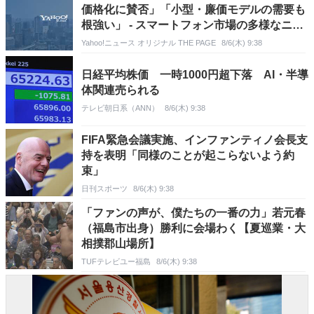
価格化に賛否」「小型・廉価モデルの需要も
根強い」 - スマートフォン市場の多様なニー
ズと課題
Yahoo!ニュース オリジナル THE PAGE
8/6(木) 9:38
日経平均株価 一時1000円超下落 AI・半導
体関連売られる
テレビ朝日系（ANN）
8/6(木) 9:38
FIFA緊急会議実施、インファンティノ会長支
持を表明「同様のことが起こらないよう約
束」
日刊スポーツ
8/6(木) 9:38
「ファンの声が、僕たちの一番の力」若元春
（福島市出身）勝利に会場わく【夏巡業・大
相撲郡山場所】
TUFテレビユー福島
8/6(木) 9:38