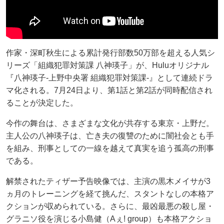
作家・深町秋生による累計発行部数50万部を超える人気シ
リーズ「組織犯罪対策課 八神瑛子」が、Huluオリジナル
『八神瑛子-上野中央署 組織犯罪対策課-』として連続ドラ
マ化される。7月24日より、第1話と第2話が同時配信され
ることが決定した。
今作の舞台は、さまざまな文化が共存する東京・上野だ。
主人公の八神瑛子は、亡き夫の復讐のために闇社会とも手
を組み、刑事としての一線を越えて真実を追う孤高の刑事
である。
解禁されたティザー予告映像では、主演の黒木メイサが3
ヵ月のトレーニングを経て挑んだ、スタントなしの本格ア
クションが収められている。さらに、最凶最悪の殺し屋・
グラニソ役を演じる小島健（Aぇ! group）も本格アクショ