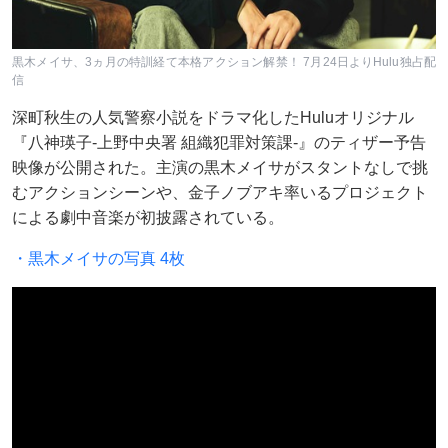
黒木メイサ、3ヵ月の特訓経て本格アクション解禁！ 7月24日よりHulu独占配
信
深町秋生の人気警察小説をドラマ化したHuluオリジナル
『八神瑛子-上野中央署 組織犯罪対策課-』のティザー予告
映像が公開された。主演の黒木メイサがスタントなしで挑
むアクションシーンや、金子ノブアキ率いるプロジェクト
による劇中音楽が初披露されている。
・黒木メイサの写真 4枚