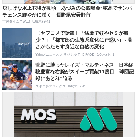
涼しげな水上花壇が見頃 あづみの公園堀金･穂高でサンパ
チェンス鮮やかに咲く 長野県安曇野市
市民タイムスWEB
8/6(木) 9:41
【ヤフコメで話題】「猛暑で蚊やセミが減
少？」「都市部の生態系変化に戸惑い」 - 暑
さがもたらす身近な自然の変化
Yahoo!ニュース オリジナル THE PAGE
8/6(木) 9:41
菅野に勝ったレイズ・マルティネス 日本経
験豊富な右腕がスイープ貢献11度目 球団記
録にあと3に迫る
スポニチアネックス
8/6(木) 9:41