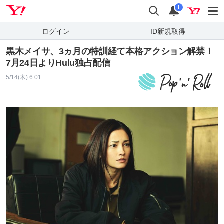
Yahoo! JAPAN
検索
通知
i
ログイン
ID新規取得
黒木メイサ、3ヵ月の特訓経て本格アクション解禁！
7月24日よりHulu独占配信
5/14(木) 6:01