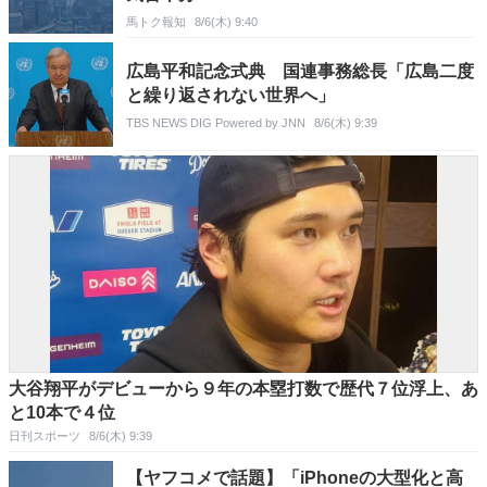
馬トク報知
8/6(木) 9:40
広島平和記念式典 国連事務総長「広島二度
と繰り返されない世界へ」
TBS NEWS DIG Powered by JNN
8/6(木) 9:39
大谷翔平がデビューから９年の本塁打数で歴代７位浮上、あ
と10本で４位
日刊スポーツ
8/6(木) 9:39
【ヤフコメで話題】「iPhoneの大型化と高