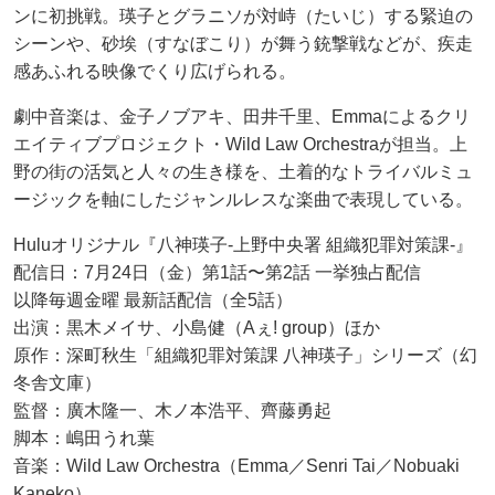
ンに初挑戦。瑛子とグラニソが対峙（たいじ）する緊迫の
シーンや、砂埃（すなぼこり）が舞う銃撃戦などが、疾走
感あふれる映像でくり広げられる。
劇中音楽は、金子ノブアキ、田井千里、Emmaによるクリ
エイティブプロジェクト・Wild Law Orchestraが担当。上
野の街の活気と人々の生き様を、土着的なトライバルミュ
ージックを軸にしたジャンルレスな楽曲で表現している。
Huluオリジナル『八神瑛子-上野中央署 組織犯罪対策課-』
配信日：7月24日（金）第1話〜第2話 一挙独占配信
以降毎週金曜 最新話配信（全5話）
出演：黒木メイサ、小島健（Aぇ! group）ほか
原作：深町秋生「組織犯罪対策課 八神瑛子」シリーズ（幻
冬舎文庫）
監督：廣木隆一、木ノ本浩平、齊藤勇起
脚本：嶋田うれ葉
音楽：Wild Law Orchestra（Emma／Senri Tai／Nobuaki
Kaneko）