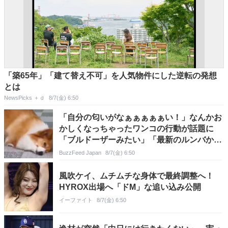
「築65年」「建て替え不可」を人気物件にした逆転の発想
とは
NewsPicks ＋ｄ
8/7(金) 6:50
「自分の匂いがなぁぁぁぁぁい！」なんかお
かしくなっちゃったワンコの行動が話題に
「ブルドーザーみたい」「最新のルンバか
な？」
BuzzFeed Japan
8/7(金) 6:50
風吹ケイ、ムチムチな身体で最終調整へ！
HYROX出場へ「ドM」な追い込み公開
イーファイト
8/7(金) 6:50