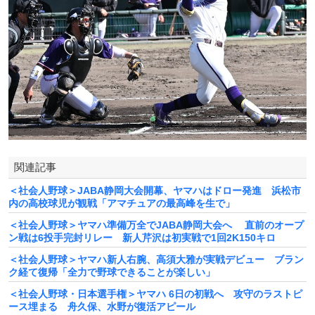
関連記事
＜社会人野球＞JABA静岡大会開幕、ヤマハはドロー発進 浜松市
内の高校球児が観戦「アマチュアの最高峰を生で」
＜社会人野球＞ヤマハ準備万全でJABA静岡大会へ 直前のオープ
ン戦は6投手完封リレー 新人芹沢は初実戦で1回2K150キロ
＜社会人野球＞ヤマハ新人右腕、高須大雅が実戦デビュー ブラン
ク経て復帰「全力で野球できることが楽しい」
＜社会人野球・日本選手権＞ヤマハ 6日の初戦へ 攻守のラストピ
ース埋まる 舟久保、水野が復活アピール