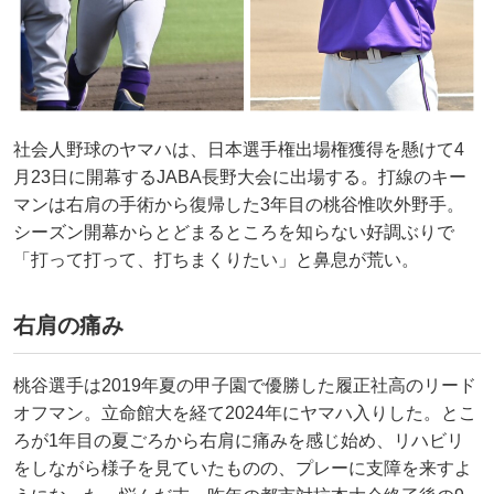
社会人野球のヤマハは、日本選手権出場権獲得を懸けて4
月23日に開幕するJABA長野大会に出場する。打線のキー
マンは右肩の手術から復帰した3年目の桃谷惟吹外野手。
シーズン開幕からとどまるところを知らない好調ぶりで
「打って打って、打ちまくりたい」と鼻息が荒い。
右肩の痛み
桃谷選手は2019年夏の甲子園で優勝した履正社高のリード
オフマン。立命館大を経て2024年にヤマハ入りした。とこ
ろが1年目の夏ごろから右肩に痛みを感じ始め、リハビリ
をしながら様子を見ていたものの、プレーに支障を来すよ