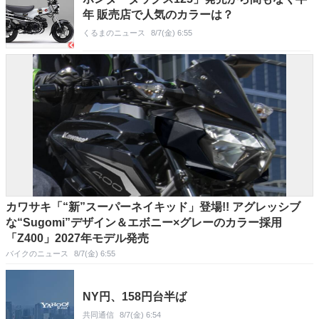
年 販売店で人気のカラーは？
くるまのニュース
8/7(金) 6:55
カワサキ「“新”スーパーネイキッド」登場!! アグレッシブ
な“Sugomi”デザイン＆エボニー×グレーのカラー採用
「Z400」2027年モデル発売
バイクのニュース
8/7(金) 6:55
NY円、158円台半ば
共同通信
8/7(金) 6:54