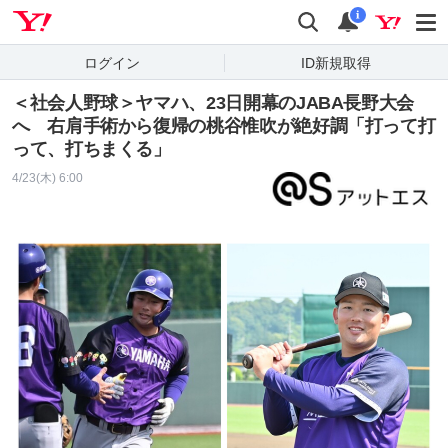
Yahoo! JAPAN
検索
通知
i
ログイン
ID新規取得
​＜社会人野球＞ヤマハ、23日開幕のJABA長野大会
へ 右肩手術から復帰の桃谷惟吹が絶好調「打って打
って、打ちまくる」
4/23(木) 6:00