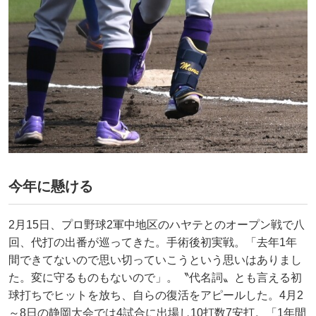
今年に懸ける
2月15日、プロ野球2軍中地区のハヤテとのオープン戦で八
回、代打の出番が巡ってきた。手術後初実戦。「去年1年
間できてないので思い切っていこうという思いはありまし
た。変に守るものもないので」。〝代名詞〟とも言える初
球打ちでヒットを放ち、自らの復活をアピールした。4月2
～8日の静岡大会では4試合に出場し10打数7安打。「1年間