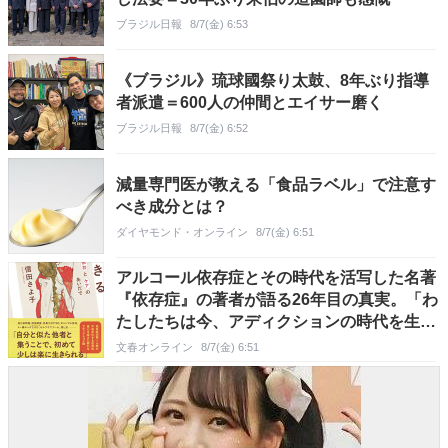
ブラジル日報
8/7(金) 6:53
《ブラジル》琉球國祭り太鼓、8年ぶり指導
者派遣＝600人の仲間とエイサー磨く
ブラジル日報
8/7(金) 6:52
減量専門医が教える「食品ラベル」で注意す
べき成分とは？
ダイヤモンド・オンライン
8/7(金) 6:51
アルコール依存症とその時代を活写した名著
『依存症』の著者が語る26年目の真実。「わ
たしたちは今、アディクションの時代を生き
ている」
文春オンライン
8/7(金) 6:51