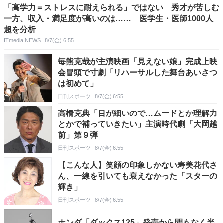
「高学力＝ストレスに耐えられる」ではない 秀才が苦しむ
一方、収入・満足度が高いのは…… 医学生・医師1000人
超を分析
ITmedia NEWS
8/7(金) 6:55
毎熊克哉が主演映画「見えない娘」完成上映
会冒頭で寸劇「リハーサルした舞台あいさつ
は初めて」
日刊スポーツ
8/7(金) 6:55
高橋克典「目が細いので…ムードとか理解力
とかで補っていきたい」主演時代劇「大岡越
前」第９弾
日刊スポーツ
8/7(金) 6:55
【こんな人】笑顔の印象しかない寿美花代さ
ん、一線を引いても衰えなかった「スターの
輝き」
日刊スポーツ
8/7(金) 6:55
ホンダ「ダックス125」発売から間もなく半