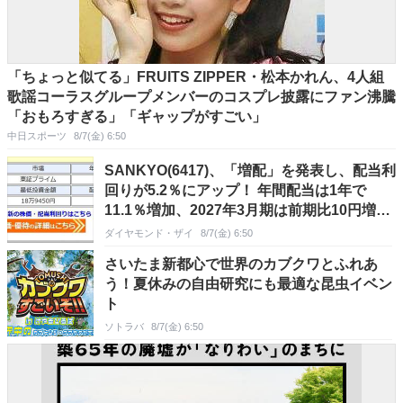
「ちょっと似てる」FRUITS ZIPPER・松本かれん、4人組
歌謡コーラスグループメンバーのコスプレ披露にファン沸騰
「おもろすぎる」「ギャップがすごい」
中日スポーツ
8/7(金) 6:50
SANKYO(6417)、「増配」を発表し、配当利
回りが5.2％にアップ！ 年間配当は1年で
11.1％増加、2027年3月期は前期比10円増の
「1株あたり100円」に！
ダイヤモンド・ザイ
8/7(金) 6:50
さいたま新都心で世界のカブクワとふれあ
う！夏休みの自由研究にも最適な昆虫イベン
ト
ソトラバ
8/7(金) 6:50