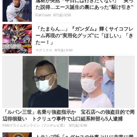
逸材が突然「中日には行きたくない」 実っ
た説得…エース誕生の裏にあった“駆け引き”
Full-Count
8/7(金) 6:50
「たまらん…」『ガンダム』輝くサイコフレ
ーム再現の“実用化グッズ”に「ほしい」「き
たー！」
マグミクス
8/7(金) 6:50
「ルパン三世」名乗り強盗指示か 宝石店への強盗目的で周
辺徘徊疑い トクリュウ事件で山口組系幹部ら5人逮捕
FNNプライムオンライン（フジテレビ系）
8/7(金) 6:48