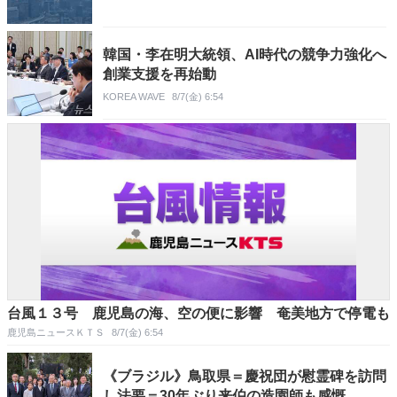
韓国・李在明大統領、AI時代の競争力強化へ
創業支援を再始動
KOREA WAVE
8/7(金) 6:54
台風１３号 鹿児島の海、空の便に影響 奄美地方で停電も
鹿児島ニュースＫＴＳ
8/7(金) 6:54
《ブラジル》鳥取県＝慶祝団が慰霊碑を訪問
し法要＝30年ぶり来伯の造園師も感慨