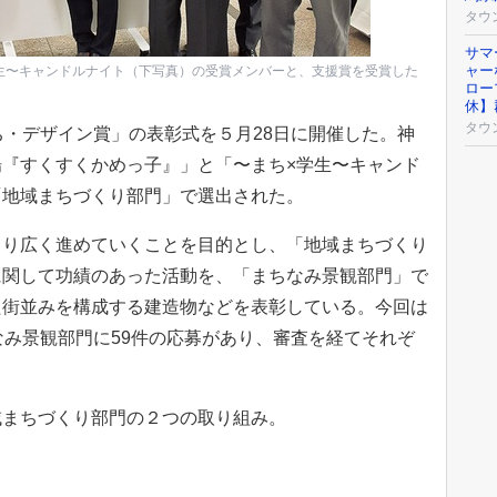
タウ
サマ
ャー
生〜キャンドルナイト（下写真）の受賞メンバーと、支援賞を受賞した
ロー
休】
タウ
・デザイン賞」の表彰式を５月28日に開催した。神
『すくすくかめっ子』」と「〜まち×学生〜キャンド
「地域まちづくり部門」で選出された。
り広く進めていくことを目的とし、「地域まちづくり
に関して功績のあった活動を、「まちなみ景観部門」で
た街並みを構成する建造物などを表彰している。今回は
なみ景観部門に59件の応募があり、審査を経てそれぞ
まちづくり部門の２つの取り組み。