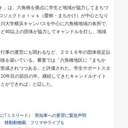
ト」は、六角橋を拠点に学生と地域が協力してまちづ
ロジェクトｐｌｕｓ（愛称・まちかけ）が中心となり
奈川大学横浜キャンパスを中心に六角橋地域の各所で、
ど40以上の団体が協力してキャンドルを灯し、地域
行事の運営にも関わるなど、２０１６年の団体発足以
関係を築いている。審査では「六角橋地区に『まちか
が形成されつつある」と評価された。学生サポートスタ
10年目の節目の年。継続してきたキャンドルナイト
ことができれば」と話した。
会
に｢ミスリード｣ 県知事への要望に緊急声明
間 移動動物園、フリマやライブも