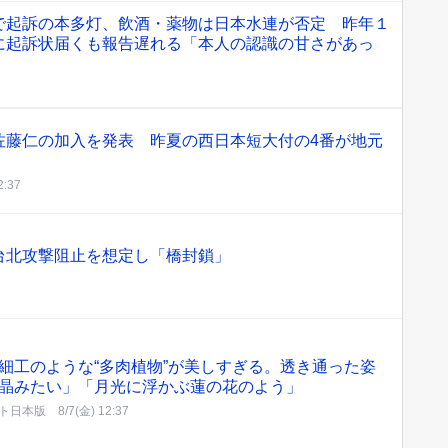
で起訴の本多灯、飲酒・薬物は日本水連が否定 昨年１
に起訴状届くも報告遅れる「本人の認識の甘さがあっ
佐藤仁の加入を発表 昨夏の西日本短大付の4番が地元
2:37
台北攻撃阻止を想定し「橋封鎖」
細工のような“多肉植物”が美しすぎる。透き通った姿
晶みたい」「月光に浮かぶ蓮の花のよう」
ト日本版
8/7(金) 12:37