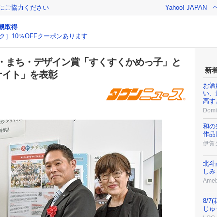
金にご協力ください
Yahoo! JAPAN
規取得
ク］10％OFFクーポンあります
・まち・デザイン賞「すくすくかめっ子」と
新
ナイト」を表彰
お酒
い、
高す
Domi
和の
作品
伊賀
北斗
しみ
Ame
8/
じゅ