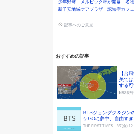
少年野球 メルビック杯が開幕 名
新子安地域ケアプラザ 認知症カフ
記事へのご意見
おすすめの記事
【台風
美では
する可
NBS長
BTSジョングク＆ジン
ケGOに夢中、自由す
THE FIRST TIMES
8/7(金) 12