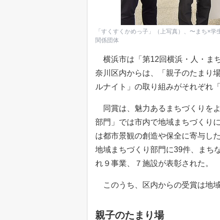
「すくすくかめっ子」（上写真）、〜まち×学
関係団体
横浜市は「第12回横浜・人・まち
奈川区内からは、「親子のたまり場
ルナイト」の取り組みがそれぞれ
同賞は、魅力あるまちづくりをよ
部門」では市内で地域まちづくり
は都市景観の創造や保全に寄与し
地域まちづくり部門に39件、まち
れ９事業、７施設が表彰された。
このうち、区内からの受賞は地域
親子のたまり場