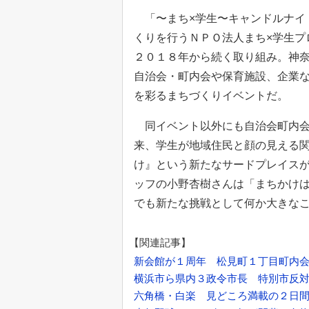
「〜まち×学生〜キャンドルナイ
くりを行うＮＰＯ法人まち×学生プ
２０１８年から続く取り組み。神
自治会・町内会や保育施設、企業な
を彩るまちづくりイベントだ。
同イベント以外にも自治会町内会
来、学生が地域住民と顔の見える
け』という新たなサードプレイス
ッフの小野杏樹さんは「まちかけは
でも新たな挑戦として何か大きな
【関連記事】
新会館が１周年 松見町１丁目町内
横浜市ら県内３政令市長 特別市反対
六角橋・白楽 見どころ満載の２日