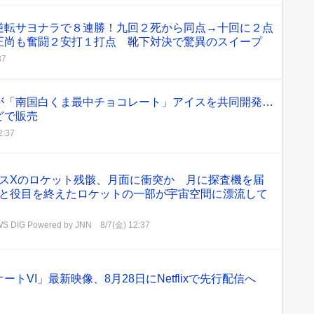
逆転サヨナラで８連勝！九回２死から同点→十回に２点
正尚も奮闘２安打１打点 靴下対決で驚異のスイープ
37
が「南国白くま最中チョコレート」アイスを共同開発…
どで販売
2:37
スXのロケット残骸、月面に衝突か 月に探査機を届
と役目を終えたロケットの一部が宇宙空間に漂流して
S DIG Powered by JNN
8/7(金) 12:37
トVI」最新映像、8月28日にNetflixで先行配信へ