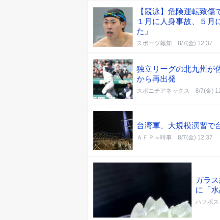
【競泳】危険運転致傷
１月に人身事故、５月
た」
スポーツ報知
8/7(金) 12:37
独立リーグの北九州が
から再出発
スポニチアネックス
8/7(金) 1
台湾軍、大規模演習で
ＡＦＰ＝時事
8/7(金) 12:37
ガラス
に「水
ハフポス