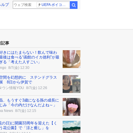
ヘルプ
UEFA ボイコット継続
検索
着記事
好きにはたまらない！飲んで味わ
最後は食べる“函館のイカ徳利”が最
ぎる「考えた人すごい」
ngo
8/7(金) 12:30
空間を幻想的に ステンドグラス
展 8日から伊賀で
タウン情報YOU
8/7(金) 12:26
晶、もうすぐ3歳になる孫の成長に
じみ「今の内だけなんだよね～」
ba News
8/7(金) 12:15
7(花の日)に開園33周年を迎えた【く
う花公園】で「涼と癒し」を