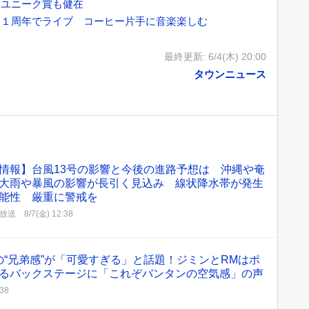
物ユニーク賞も健在
ェ１周年でライブ コーヒー片手に音楽楽しむ
最終更新:
6/4(木) 20:00
タウンニュース
情報】台風13号の影響と今後の進路予想は 沖縄や奄
大雨や暴風の影響が長引く見込み 線状降水帯が発生
能性 厳重に警戒を
野放送
8/7(金) 12:38
の“兄弟感”が「可愛すぎる」と話題！ジミンとRMはポ
ぎるバックステージに「これぞバンタンの空気感」の声
:38