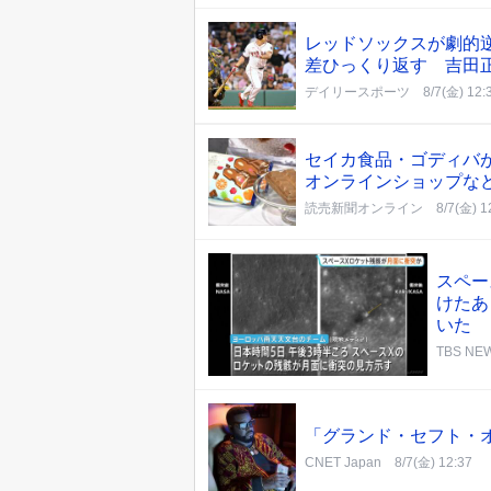
レッドソックスが劇的
差ひっくり返す 吉田
デイリースポーツ
8/7(金) 12:
セイカ食品・ゴディバ
オンラインショップな
読売新聞オンライン
8/7(金) 1
スペー
けたあ
いた
TBS NEW
「グランド・セフト・オー
CNET Japan
8/7(金) 12:37