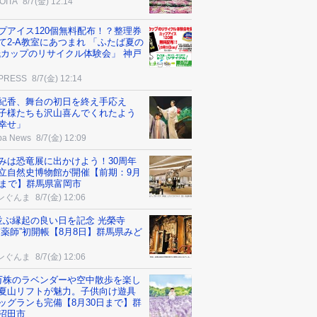
OITA
8/7(金) 12:14
プアイス120個無料配布！？整理券
て2-A教室にあつまれ 「ふたば夏の
紙カップのリサイクル体験会」 神戸
 PRESS
8/7(金) 12:14
紀香、舞台の初日を終え手応え
子様たちも沢山喜んでくれたよう
幸せ」
ba News
8/7(金) 12:09
みは恐竜展に出かけよう！30周年
立自然史博物館が開催【前期：9月
日まで】群馬県富岡市
ンぐんま
8/7(金) 12:06
並ぶ縁起の良い日を記念 光榮寺
柿薬師”初開帳【8月8日】群馬県みど
ンぐんま
8/7(金) 12:06
万株のラベンダーや空中散歩を楽し
夏山リフトが魅力。子供向け遊具
ッグランも完備【8月30日まで】群
沼田市