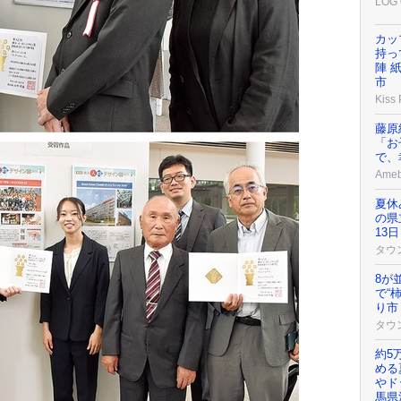
LOG 
カッ
持っ
陣 
市
Kiss
藤原
「お
で、
Ame
夏休
の県
13
タウ
8が
で“
り市
タウ
約5
める
やド
馬県