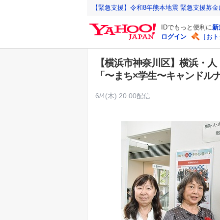
Y
【緊急支援】令和8年熊本地震 緊急支援募
a
IDでもっと便利に
新
h
ログイン
［おト
o
o
【横浜市神奈川区】横浜・人
!
「〜まち×学生〜キャンドル
J
A
6/4(木) 20:00配信
P
A
N