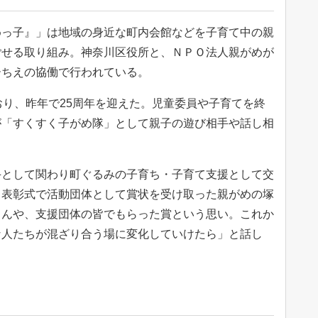
っ子』」は地域の身近な町内会館などを子育て中の親
ごせる取り組み。神奈川区役所と、ＮＰＯ法人親がめが
ーちえの協働で行われている。
り、昨年で25周年を迎えた。児童委員や子育てを終
が「すくすく子がめ隊」として親子の遊び相手や話し相
として関わり町ぐるみの子育ち・子育て支援として交
。表彰式で活動団体として賞状を受け取った親がめの塚
さんや、支援団体の皆でもらった賞という思い。これか
な人たちが混ざり合う場に変化していけたら」と話し