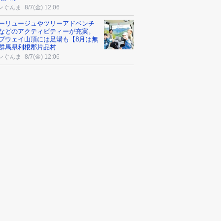
ンぐんま
8/7(金) 12:06
ーリュージュやツリーアドベンチ
などのアクティビティーが充実。
プウェイ山頂には足湯も【8月は無
群馬県利根郡片品村
ンぐんま
8/7(金) 12:06