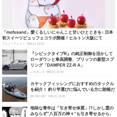
「mofusand」愛くるしいにゃんこと甘いひとときを♪ 日本
初スイーツビュッフェコラボ開催！ヒルトン大阪にて
アニメ！アニメ！
8/8(土) 15:00
『シビックタイプR』の純正制御を活かして
ローダウンと車高調整、ブリッツの新型スプ
リング「DAMPER ZZ-R A」
レスポンス
8/8(土) 15:00
カヤックフィッシングにおすすめのタックル
を紹介！ 釣り竿選びに悩んでいる方に朗報だ
BE-PAL.NET
8/8(土) 15:00
地味な青年は「引き寄せ体質」!?しかし霊の
みならず“八百万の神々”も引き寄せるから、