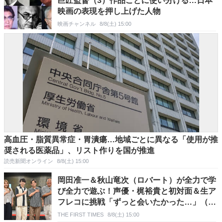
巨匠監督（3）作品ごとに使い分ける…日本
映画の表現を押し上げた人物
映画チャンネル
8/8(土) 15:00
高血圧・脂質異常症・胃潰瘍…地域ごとに異なる「使用が推
奨される医薬品」、リスト作りを国が推進
読売新聞オンライン
8/8(土) 15:00
岡田准一＆秋山竜次（ロバート）が全力で学
び全力で遊ぶ！声優・梶裕貴と初対面＆生ア
フレコに挑戦「ずっと会いたかった…」（岡
田）
THE FIRST TIMES
8/8(土) 15:00