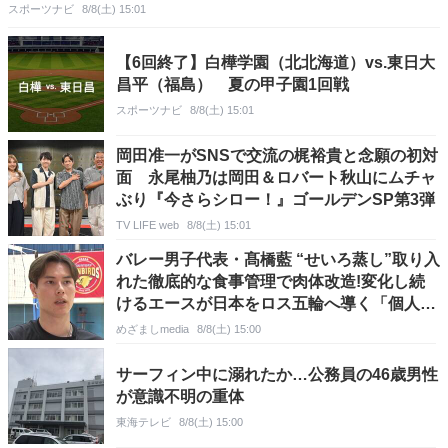
スポーツナビ
8/8(土) 15:01
【6回終了】白樺学園（北北海道）vs.東日大
昌平（福島） 夏の甲子園1回戦
スポーツナビ
8/8(土) 15:01
岡田准一がSNSで交流の梶裕貴と念願の初対
面 永尾柚乃は岡田＆ロバート秋山にムチャ
ぶり『今さらシロー！』ゴールデンSP第3弾
TV LIFE web
8/8(土) 15:01
バレー男子代表・髙橋藍 “せいろ蒸し”取り入
れた徹底的な食事管理で肉体改造!変化し続
けるエースが日本をロス五輪へ導く「個人の
力をどれだけ世界トップレベルに持って行け
めざましmedia
8/8(土) 15:00
るか」【VOLLEY BαLL with α】
サーフィン中に溺れたか…公務員の46歳男性
が意識不明の重体
東海テレビ
8/8(土) 15:00