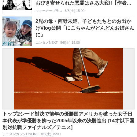
おびき寄せられた悪霊はさあ大変!!【作者に
聞く】
ウォーカープラス
8/8(土) 15:00
2児の母・西野未姫、子どもたちとのお出か
けVlog公開「にこちゃんがどんどんお姉さん
に」
エンタメNEXT
8/8(土) 15:00
トップ2シード対決で前年の優勝国アメリカを破った女子日
本代表が準優勝を飾った2005年以来の決勝進出 [14才以下国
別対抗戦ファイナルズ／テニス]
テニスマガジンONLINE
8/8(土) 15:00