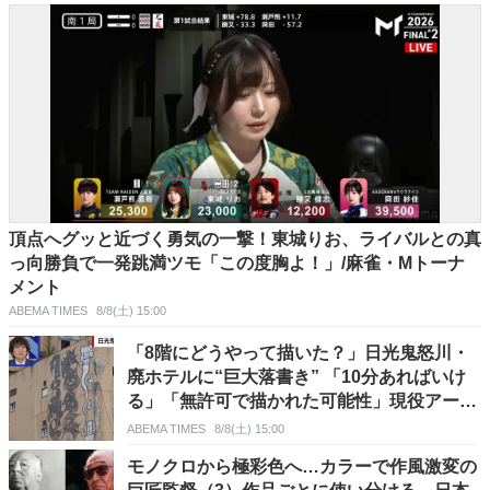
頂点へグッと近づく勇気の一撃！東城りお、ライバルとの真
っ向勝負で一発跳満ツモ「この度胸よ！」/麻雀・Mトーナ
メント
ABEMA TIMES
8/8(土) 15:00
「8階にどうやって描いた？」日光鬼怒川・
廃ホテルに“巨大落書き” 「10分あればいけ
る」「無許可で描かれた可能性」現役アーテ
ィストらが見解
ABEMA TIMES
8/8(土) 15:00
モノクロから極彩色へ…カラーで作風激変の