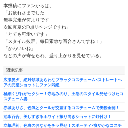
本投稿にファンからは、
「お疲れさまでした
無事完走が何よりです
次回真夏のFujiリベンジですね」
「とても可愛いです」
「スタイル抜群、毎日素敵な百合さんですね！」
「かわいいね」
などの声が寄せられ、盛り上がりを見せている。
関連記事
広瀬晏夕、絶対領域あらわなブラックコスチューム×ストレートヘ
アの完璧ショットにファン悶絶
極細くびれがセクシー！寺地みのり、圧巻のスタイル見せつけたコ
スチューム姿
赤城ありさ、色気とクールが交差するコスチュームで美貌全開！
池永百合、美しすぎるホワイト振り向きショットに釘付け！
立華理莉、色白のおなかをチラ見せ！スポーティ×爽やかなコスチ