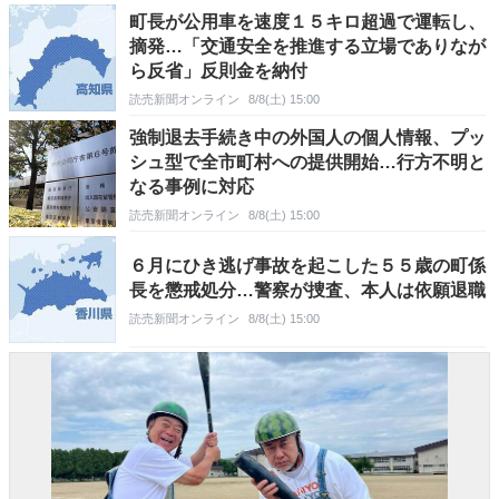
町長が公用車を速度１５キロ超過で運転し、
摘発…「交通安全を推進する立場でありなが
ら反省」反則金を納付
読売新聞オンライン
8/8(土) 15:00
強制退去手続き中の外国人の個人情報、プッ
シュ型で全市町村への提供開始…行方不明と
なる事例に対応
読売新聞オンライン
8/8(土) 15:00
６月にひき逃げ事故を起こした５５歳の町係
長を懲戒処分…警察が捜査、本人は依願退職
読売新聞オンライン
8/8(土) 15:00