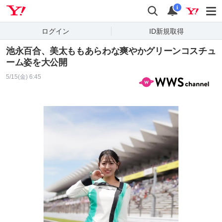
Yahoo! JAPAN
検索
通知
i
ログイン
ID新規取得
池永百合、美太ももあらわな爽やかグリーンコスチュ
ーム姿を大公開
5/15(金) 6:45