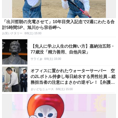
「出川哲朗の充電させて」10年目突入記念で2週にわたる合
計5時間SP、旭川から宗谷岬へ
お笑いナタリー
8/8(土) 15:00
【先人に学ぶ人生の仕舞い方】嘉納治五郎・
77歳没「精力善用、自他共栄」
サライ.jp
8/8(土) 15:00
オフィスに置かれたウォーターサーバー 空
の2Lボトル持参し毎日給水する男性社員→総
務担当者の注意にまさかの逆ギレ！【弁護士
が解説】
まいどなニュース
8/8(土) 15:00