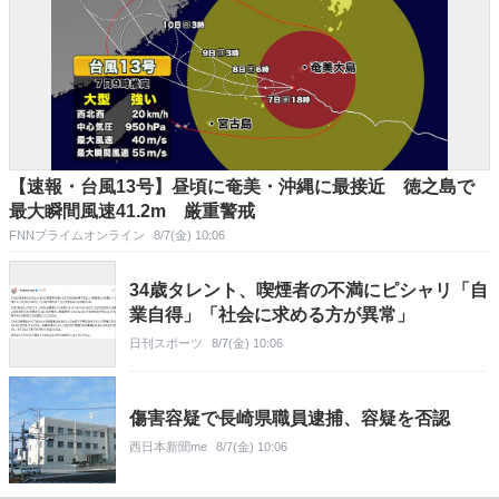
【速報・台風13号】昼頃に奄美・沖縄に最接近 徳之島で
最大瞬間風速41.2m 厳重警戒
FNNプライムオンライン
8/7(金) 10:06
34歳タレント、喫煙者の不満にピシャリ「自
業自得」「社会に求める方が異常」
日刊スポーツ
8/7(金) 10:06
傷害容疑で長崎県職員逮捕、容疑を否認
西日本新聞me
8/7(金) 10:06