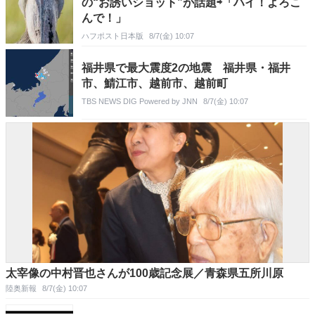
の“お誘いショット”が話題⇨「ハイ！よろこ
んで！」
ハフポスト日本版
8/7(金) 10:07
福井県で最大震度2の地震 福井県・福井
市、鯖江市、越前市、越前町
TBS NEWS DIG Powered by JNN
8/7(金) 10:07
太宰像の中村晋也さんが100歳記念展／青森県五所川原
陸奥新報
8/7(金) 10:07