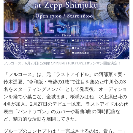
フルコース、6月23日にZepp Shinjuku (TOKYO)で1stワンマン開催決定！
「フルコース」は、元「ラストアイドル」の阿部菜々実・
鈴木遥夏、“令和版・奇跡の1枚”で注目を集めた中川心の3
名をスターティングメンバーとして発表後、オーディショ
ンを経て小葉こな、金城まき、桜咲みはね、水上凜巳花の
4名が加入。2月27日のデビュー以来、ラストアイドルの代
表曲「バンドワゴン」のカバーや新曲3曲の同時配信な
ど、精力的な活動を展開してきた。
グループのコンセプトは「一完成させるのは、貴方。一」