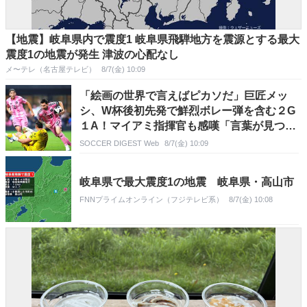
【地震】岐阜県内で震度1 岐阜県飛騨地方を震源とする最大
震度1の地震が発生 津波の心配なし
メ〜テレ（名古屋テレビ）
8/7(金) 10:09
「絵画の世界で言えばピカソだ」巨匠メッ
シ、W杯後初先発で鮮烈ボレー弾を含む２G
１A！マイアミ指揮官も感嘆「言葉が見つか
らないよ」
SOCCER DIGEST Web
8/7(金) 10:09
岐阜県で最大震度1の地震 岐阜県・高山市
FNNプライムオンライン（フジテレビ系）
8/7(金) 10:08