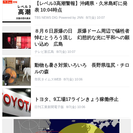
【レベル3高潮警報】沖縄県・久米島町に発
表 10:04時点
TBS NEWS DIG Powered by JNN
8/7(金) 10:07
８月６日原爆の日 原爆ドーム周辺で犠牲者
悼むとうろう流し 幻想的な光に平和への願
い込め 広島
テレビ新広島
8/7(金) 10:07
動物も暑さ対策いろいろ 長野県塩尻・チロ
ルの森
市民タイムスWEB
8/7(金) 10:06
トヨタ、9工場17ラインきょう稼働停止
日刊工業新聞電子版
8/7(金) 10:06