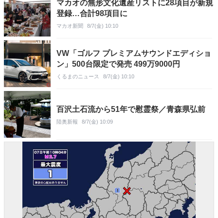
マカオの無形文化遺産リストに28項目が新規
登録…合計98項目に
マカオ新聞
8/7(金) 10:10
VW「ゴルフ プレミアムサウンドエディショ
ン」500台限定で発売 499万9000円
くるまのニュース
8/7(金) 10:10
百沢土石流から51年で慰霊祭／青森県弘前
陸奥新報
8/7(金) 10:09