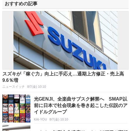
おすすめの記事
スズキが「稼ぐ力」向上に手応え…通期上方修正・売上高
9.6％増
ニュースイッチ
8/7(金) 10:10
光GENJI、全楽曲サブスク解禁へ SMAP以
前に日本で社会現象を巻き起こした伝説のア
イドルグループ
KAI-YOU
8/7(金) 10:10