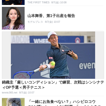
THE FIRST TIMES
8/7(金) 10:08
山本舞香、第1子出産を報告
モデルプレス
8/7(金) 10:07
錦織圭「厳しいコンディション」で練習、次戦はシンシナテ
ィOP予選＜男子テニス＞
tennis365.net
8/7(金) 10:07
「一緒にお魚食べない？」ハシビロコウ