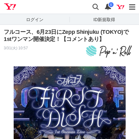
Yahoo! JAPAN
検索
通知
i
ログイン
ID新規取得
フルコース、6月23日にZepp Shinjuku (TOKYO)で
1stワンマン開催決定！【コメントあり】
3/31(火) 10:57