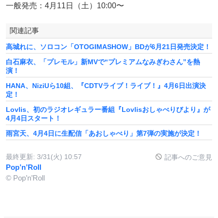
一般発売：4月11日（土）10:00〜
関連記事
高城れに、ソロコン「OTOGIMASHOW」BDが6月21日発売決定！
白石麻衣、「プレモル」新MVで“プレミアムなみぎわさん”を熱
演！
HANA、NiziUら10組、『CDTVライブ！ライブ！』4月6日出演決
定！
Lovlis、初のラジオレギュラー番組『Lovlisおしゃべりびより』が
4月4日スタート！
雨宮天、4月4日に生配信「あおしゃべり」第7弾の実施が決定！
最終更新:
3/31(火) 10:57
記事へのご意見
Pop’n’Roll
© Pop’n’Roll