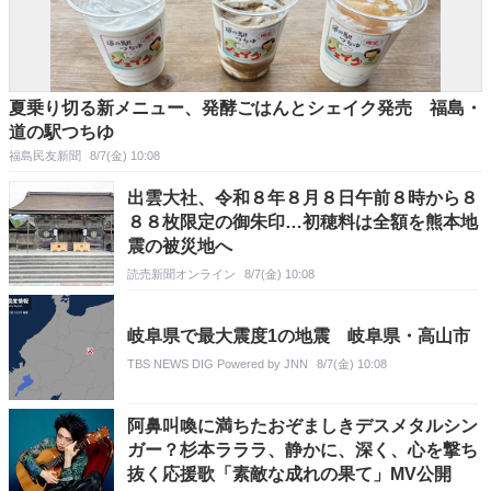
夏乗り切る新メニュー、発酵ごはんとシェイク発売 福島・
道の駅つちゆ
福島民友新聞
8/7(金) 10:08
出雲大社、令和８年８月８日午前８時から８
８８枚限定の御朱印…初穂料は全額を熊本地
震の被災地へ
読売新聞オンライン
8/7(金) 10:08
岐阜県で最大震度1の地震 岐阜県・高山市
TBS NEWS DIG Powered by JNN
8/7(金) 10:08
阿鼻叫喚に満ちたおぞましきデスメタルシン
ガー？杉本ラララ、静かに、深く、心を撃ち
抜く応援歌「素敵な成れの果て」MV公開