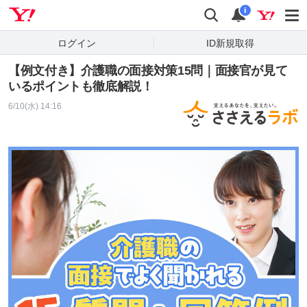
Yahoo! JAPAN
検索
通知
i
ログイン
ID新規取得
【例文付き】介護職の面接対策15問｜面接官が見て
いるポイントも徹底解説！
6/10(水) 14:16