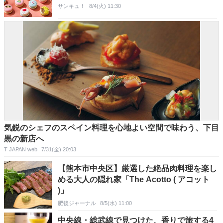
サンキュ！
8/4(火) 11:30
気鋭のシェフのスペイン料理を心地よい空間で味わう、下目
黒の新店へ
T JAPAN web
7/31(金) 20:03
【熊本市中央区】厳選した絶品肉料理を楽し
める大人の隠れ家「The Acotto ( アコット
)」
肥後ジャーナル
8/5(水) 11:00
中央線・総武線で見つけた、香りで旅する4