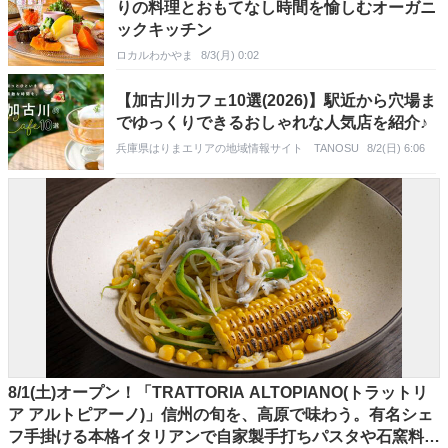
りの料理とおもてなし時間を愉しむオーガニ
ックキッチン
ロカルわかやま
8/3(月) 0:02
【加古川カフェ10選(2026)】駅近から穴場ま
でゆっくりできるおしゃれな人気店を紹介♪
兵庫県はりまエリアの地域情報サイト TANOSU
8/2(日) 6:06
8/1(土)オープン！「TRATTORIA ALTOPIANO(トラットリ
ア アルトピアーノ)」信州の旬を、高原で味わう。有名シェ
フ手掛ける本格イタリアンで自家製手打ちパスタや石窯料理