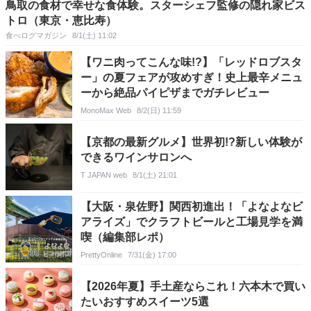
鳥取の食材で幸せな食体験。スターシェフ監修の隠れ家ビス
トロ（東京・恵比寿）
食べログマガジン
8/1(土) 11:02
【ワニ肉ってこんな味!?】「レッドロブスタ
ー」の夏フェアが攻めすぎ！史上最辛メニュ
ーから絶品パイピザまでガチレビュー
MonoMax Web
8/2(日) 11:59
【京都の最新グルメ】世界初!?新しい体験が
できるワインサロンへ
T JAPAN web
8/1(土) 21:01
【大阪・泉佐野】関西初進出！「よなよなビ
アライズ」でクラフトビールと工場見学を満
喫（編集部レポ）
PrettyOnline
7/31(金) 17:00
【2026年夏】手土産ならこれ！六本木で買い
たいおすすめスイーツ5選