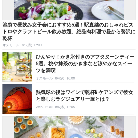
池袋で昼飲み女子会におすすめ5選！駅直結のおしゃれビス
トロやクラフトビール飲み放題、絶品肉料理で昼から贅沢に
乾杯
オズモール
8/3(月) 17:00
ひんやり！かき氷付きのアフタヌーンティー
5選。桃や抹茶のかき氷など涼やかなスイー
ツを満喫
オズモール
8/4(火) 10:00
熱気球の後はワインで乾杯⁉ ケアンズで彼女
と楽しむラグジュアリー旅とは？
Web LEON
8/6(木) 12:05