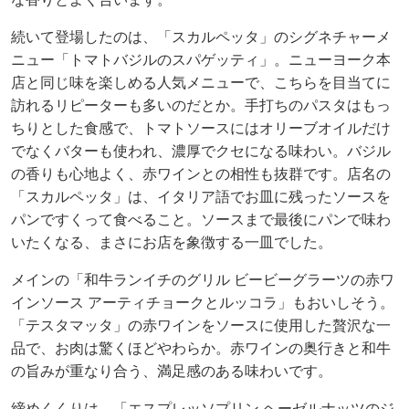
続いて登場したのは、「スカルペッタ」のシグネチャーメ
ニュー「トマトバジルのスパゲッティ」。ニューヨーク本
店と同じ味を楽しめる人気メニューで、こちらを目当てに
訪れるリピーターも多いのだとか。手打ちのパスタはもっ
ちりとした食感で、トマトソースにはオリーブオイルだけ
でなくバターも使われ、濃厚でクセになる味わい。バジル
の香りも心地よく、赤ワインとの相性も抜群です。店名の
「スカルペッタ」は、イタリア語でお皿に残ったソースを
パンですくって食べること。ソースまで最後にパンで味わ
いたくなる、まさにお店を象徴する一皿でした。
メインの「和牛ランイチのグリル ビービーグラーツの赤ワ
インソース アーティチョークとルッコラ」もおいしそう。
「テスタマッタ」の赤ワインをソースに使用した贅沢な一
品で、お肉は驚くほどやわらか。赤ワインの奥行きと和牛
の旨みが重なり合う、満足感のある味わいです。
締めくくりは、「エスプレッソプリン ヘーゼルナッツのジ