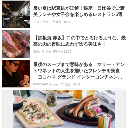
暑い夏は駅直結が正解！銀座・日比谷でご褒
美ランチや女子会を楽しめるレストラン5選
オズモール
7/31(金) 10:00
【鉄板焼 赤坂】口の中でとろけるような、最
高の肉の旨味に思わず唸る美味さ！
Safari Online
8/5(水) 12:30
最後のスープまで意味がある マリー・アン
トワネットの人生を描いたフレンチを実食
「ヨコハマ グランド インターコンチネンタ
ル ホテル」
WWDJAPAN.com
7/31(金) 19:00