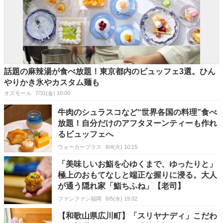
話題の麻辣湯が食べ放題！東京都内のビュッフェ3選。ひん
やりかき氷やカスタム麺も
オズモール
7/31(金) 10:00
牛肉のシュラスコなど“世界各国の料理”食べ
放題！自分だけのアフタヌーンティーも作れ
るビュッフェへ
ウォーカープラス
8/4(火) 10:15
「美味しいお鮨を心ゆくまで、ゆったりと」
極上のおもてなしと端正な握りに浸る。大人
が通う隠れ家「鮨ちふね」【老司】
ファンファン福岡
8/5(水) 19:02
【和歌山県広川町】「スリヤナディ」こだわ