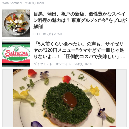
をランチ･ディナーで堪能！宿泊者限定オールインクルーシ
Web-Komachi
7/31(金) 15:01
ブも♪@長野県飯綱東高原
目黒、蒲田、亀戸の新店、個性豊かなスペイ
ン料理の魅力は？ 東京グルメの“今”をプロが
解剖
ELLE
8/5(水) 20:50
「5人前くらい食べたい」の声も。サイゼリ
ヤの“320円メニュー”ウマすぎて一皿じゃ足
りないよ…！「圧倒的コスパで美味しい」
「食べたすぎてサイゼきた」《実食レビュ
ダイヤモンド・オンライン
8/5(水) 16:30
ー》