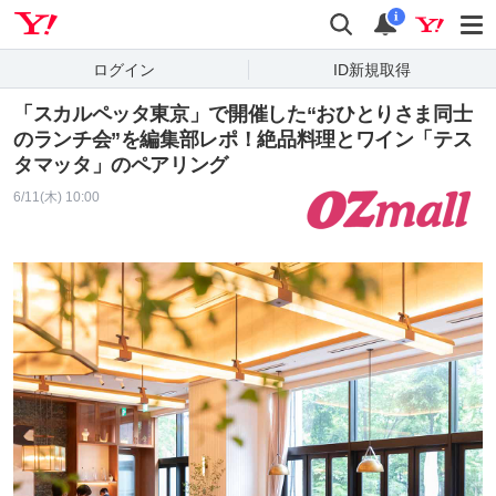
Yahoo! JAPAN
検索
通知
i
ログイン
ID新規取得
「スカルペッタ東京」で開催した“おひとりさま同士
のランチ会”を編集部レポ！絶品料理とワイン「テス
タマッタ」のペアリング
6/11(木) 10:00