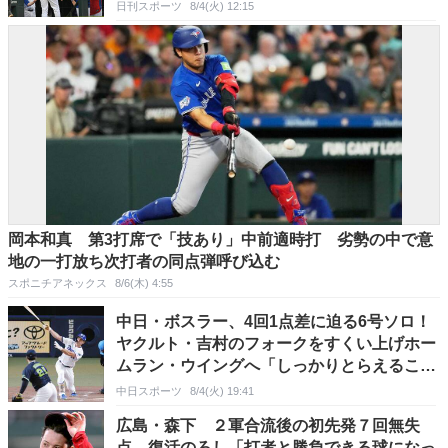
日刊スポーツ
8/4(火) 12:15
岡本和真 第3打席で「技あり」中前適時打 劣勢の中で意
地の一打放ち次打者の同点弾呼び込む
スポニチアネックス
8/6(木) 4:55
中日・ボスラー、4回1点差に迫る6号ソロ！
ヤクルト・吉村のフォークをすくい上げホー
ムラン・ウイングへ「しっかりとらえること
ができた」
中日スポーツ
8/4(火) 19:41
広島・森下 ２軍合流後の初先発７回無失
点 復活のろし「打者と勝負できる球になっ