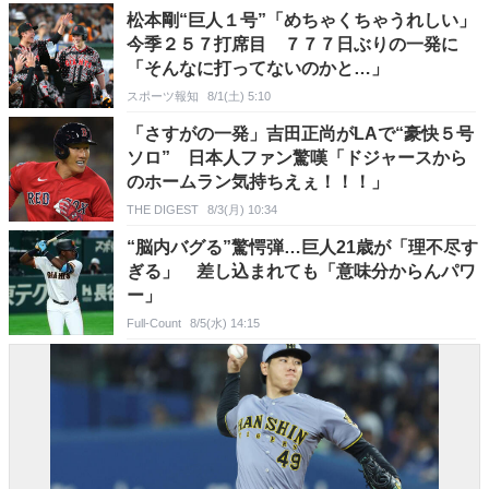
松本剛“巨人１号”「めちゃくちゃうれしい」
今季２５７打席目 ７７７日ぶりの一発に
「そんなに打ってないのかと…」
スポーツ報知
8/1(土) 5:10
「さすがの一発」吉田正尚がLAで“豪快５号
ソロ” 日本人ファン驚嘆「ドジャースから
のホームラン気持ちえぇ！！！」
THE DIGEST
8/3(月) 10:34
“脳内バグる”驚愕弾…巨人21歳が「理不尽す
ぎる」 差し込まれても「意味分からんパワ
ー」
Full-Count
8/5(水) 14:15