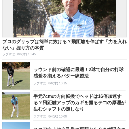
プロのグリップは簡単に抜ける？飛距離を伸ばす「力を入れ
ない」握り方の本質
ラブすぽ
8/6(木) 10:45
ラウンド前の確認に最適！2球で自分の打球
感覚を揃えるパター練習法
ラブすぽ
8/6(木) 10:15
手元7cmの方向転換でヘッドは16倍加速す
る？飛距離アップのカギを握るテコの原理が
生むシャフトの逆しなり
ラブすぽ
8/4(火) 10:00