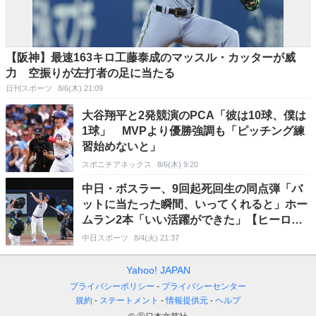
【阪神】最速163キロ工藤泰成のマッスル・カッターが威
力 空振りが左打者の足に当たる
日刊スポーツ
8/6(木) 21:09
大谷翔平と2発競演のPCA「彼は10球、僕は
1球」 MVPより優勝強調も「ピッチング練
習始めないと」
スポニチアネックス
8/6(木) 9:20
中日・ボスラー、9回起死回生の同点弾「バ
ットに当たった瞬間、いってくれると」ホー
ムラン2本「いい活躍ができた」【ヒーロー
インタビュー】
中日スポーツ
8/4(火) 21:37
Yahoo! JAPAN
プライバシーポリシー
プライバシーセンター
規約
ステートメント
情報提供元
ヘルプ