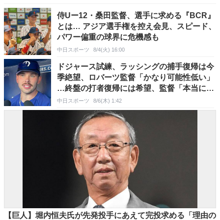
侍Uー12・桑田監督、選手に求める『BCR』
とは… アジア選手権を控え会見、スピード、
パワー偏重の球界に危機感も
中日スポーツ
8/4(火) 16:00
ドジャース試練、ラッシングの捕手復帰は今
季絶望、ロバーツ監督「かなり可能性低い」
…終盤の打者復帰には希望、監督「本当に残
念」
中日スポーツ
8/6(木) 1:42
【巨人】堀内恒夫氏が先発投手にあえて完投求める「理由の