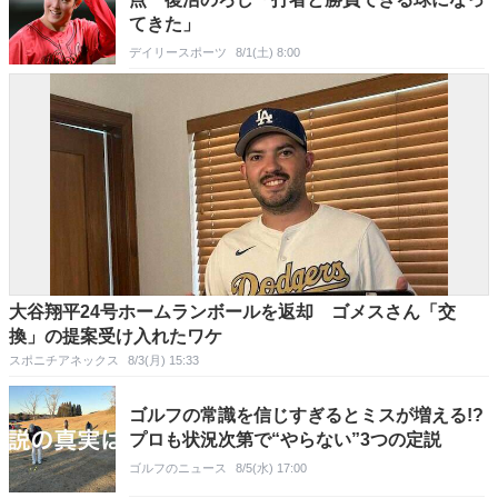
てきた」
デイリースポーツ
8/1(土) 8:00
大谷翔平24号ホームランボールを返却 ゴメスさん「交
換」の提案受け入れたワケ
スポニチアネックス
8/3(月) 15:33
ゴルフの常識を信じすぎるとミスが増える!?
プロも状況次第で“やらない”3つの定説
ゴルフのニュース
8/5(水) 17:00