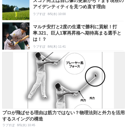
スコア向上は自己像の更新から？まず現在の
アイデンティティを見つめ直す理由
ラブすぽ
8/5(水) 10:00
マルチ安打と2度の生還で勝利に貢献！打
率.321、巨人1軍再昇格へ期待高まる選手と
は！？
ラブすぽ
8/6(木) 11:41
プロが飛ばせる理由は筋力ではない？物理法則と外力を活用
するスイングの構造
ラブすぽ
8/5(水) 10:45