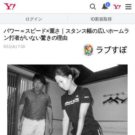
Yahoo! JAPAN
検索
通知
i
ログイン
ID新規取得
パワー＝スピード×重さ｜スタンス幅の広いホームラ
ン打者がいない驚きの理由
6/11(木) 7:30