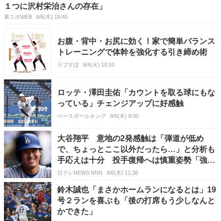
１つに沢村栄治さんの存在」
東スポWEB
8/6(木) 19:40
お腹・背中・お尻に効く！家で簡単バランス
トレーニングで体幹を強化する引き締め術
ラブすぽ
8/4(火) 10:10
ロッテ・澤田圭佑「カウントを取る球にもな
っている」チェンジアップに好感触
ベースボールキング
8/6(木) 9:00
大谷翔平 意地の2発感触は「弾道が低め
で、ちょっとここ以外だったら…」と分析も
手応えは十分 投手復帰へは慎重姿勢「強度
上げて、後退するのが一番よくない」
日テレNEWS NNN
8/6(木) 11:36
鈴木誠也「まさかホームランになるとは」19
号２ランを喜ぶも「後の打席もう少しなんと
かできた」