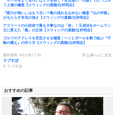
『ボールをよく見ろ』はミスを招く？合気道の『心眼』で打つゴル
フ上達の極意【スウィングの真髄/辻村明志】
『眼力が強い』はもう古い？氣の流れを止めない極意『仏の半眼』
がもたらす本当の強さ【スウィングの真髄/辻村明志】
アスリートの心技体で最も大事なのは「体」！王貞治をホームラン
王に変えた「氣」の正体【スウィングの真髄/辻村明志】
ゴルフのアドレスを安定させる極意｜ヘソとボールを氣で結ぶ『不
動の構え』の作り方【スウィングの真髄/辻村明志】
最終更新:
6/11(木) 7:30
記事へのご意見
ラブすぽ
© ラブすぽ
おすすめの記事