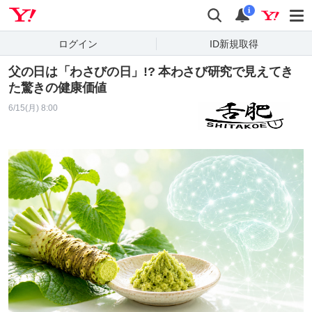
Yahoo! JAPAN
検索
通知
i
ログイン
ID新規取得
父の日は「わさびの日」!? 本わさび研究で見えてき
た驚きの健康価値
6/15(月) 8:00