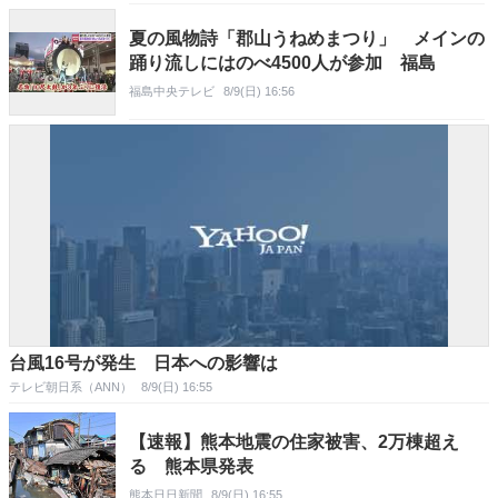
夏の風物詩「郡山うねめまつり」 メインの
踊り流しにはのべ4500人が参加 福島
福島中央テレビ
8/9(日) 16:56
台風16号が発生 日本への影響は
テレビ朝日系（ANN）
8/9(日) 16:55
【速報】熊本地震の住家被害、2万棟超え
る 熊本県発表
熊本日日新聞
8/9(日) 16:55