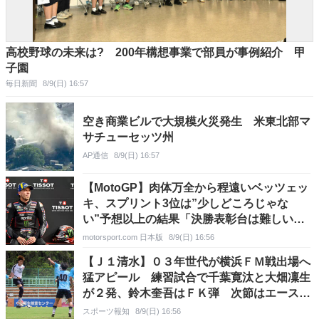
高校野球の未来は? 200年構想事業で部員が事例紹介 甲
子園
毎日新聞
8/9(日) 16:57
空き商業ビルで大規模火災発生 米東北部マ
サチューセッツ州
AP通信
8/9(日) 16:57
【MotoGP】肉体万全から程遠いベッツェッ
キ、スプリント3位は”少しどころじゃな
い”予想以上の結果「決勝表彰台は難しいだ
ろう」｜イギリスGP
motorsport.com 日本版
8/9(日) 16:56
【Ｊ１清水】０３年世代が横浜ＦＭ戦出場へ
猛アピール 練習試合で千葉寛汰と大畑凜生
が２発、鈴木奎吾はＦＫ弾 次節はエースＦ
Ｗ呉世勲が出場停止
スポーツ報知
8/9(日) 16:56