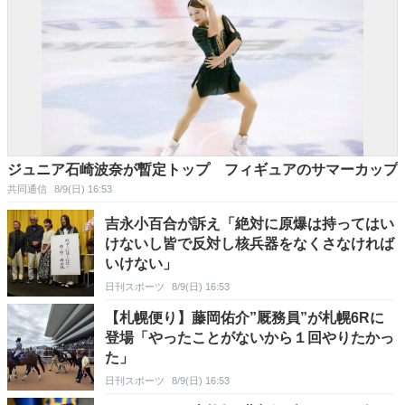
ジュニア石崎波奈が暫定トップ フィギュアのサマーカップ
共同通信
8/9(日) 16:53
吉永小百合が訴え「絶対に原爆は持ってはい
けないし皆で反対し核兵器をなくさなければ
いけない」
日刊スポーツ
8/9(日) 16:53
【札幌便り】藤岡佑介”厩務員”が札幌6Rに
登場「やったことがないから１回やりたかっ
た」
日刊スポーツ
8/9(日) 16:53