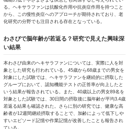
る。ヘキサラファンは抗酸化作用や抗炎症作用を持つこと
から、この慢性炎症へのアプローチが期待されており、老
化研究の分野でも注目される存在となっている。
わさびで脳年齢が若返る？研究で見えた興味深
い結果
本わさび由来のヘキサラファンについては、実際に人を対
象とした研究も行われている。45歳から68歳までの男女を
対象にした試験では、ヘキサラファンを継続的に摂取した
グループにおいて、認知機能テストの正答率が向上したと
いう結果が報告されている。また、40歳以上の男女89名を
対象とした試験では、30日間の摂取後に脳年齢が平均3.4歳
若返る結果も確認された。さらに別の研究では、健康な高
齢者が12週間継続摂取することで、加齢によって低下しや
すいエピソード記憶や作業記憶が改善したことも報告され
ている。