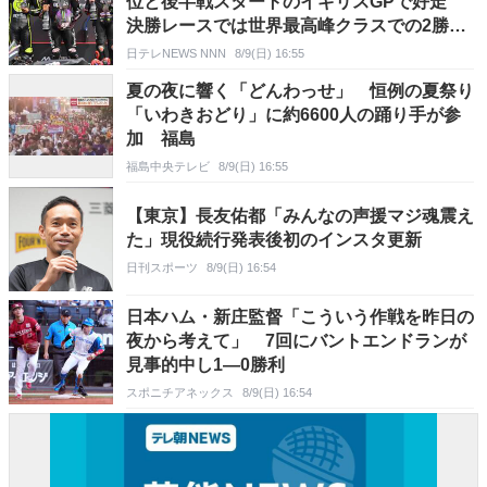
位と後半戦スタートのイギリスGPで好走
決勝レースでは世界最高峰クラスでの2勝目
を期待
日テレNEWS NNN
8/9(日) 16:55
夏の夜に響く「どんわっせ」 恒例の夏祭り
「いわきおどり」に約6600人の踊り手が参
加 福島
福島中央テレビ
8/9(日) 16:55
【東京】長友佑都「みんなの声援マジ魂震え
た」現役続行発表後初のインスタ更新
日刊スポーツ
8/9(日) 16:54
日本ハム・新庄監督「こういう作戦を昨日の
夜から考えて」 7回にバントエンドランが
見事的中し1―0勝利
スポニチアネックス
8/9(日) 16:54