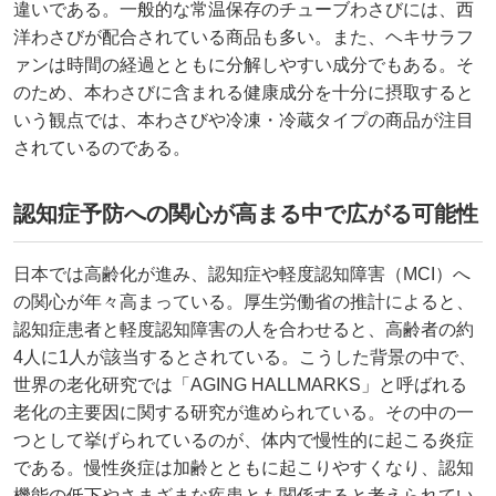
違いである。一般的な常温保存のチューブわさびには、西
洋わさびが配合されている商品も多い。また、ヘキサラフ
ァンは時間の経過とともに分解しやすい成分でもある。そ
のため、本わさびに含まれる健康成分を十分に摂取すると
いう観点では、本わさびや冷凍・冷蔵タイプの商品が注目
されているのである。
認知症予防への関心が高まる中で広がる可能性
日本では高齢化が進み、認知症や軽度認知障害（MCI）へ
の関心が年々高まっている。厚生労働省の推計によると、
認知症患者と軽度認知障害の人を合わせると、高齢者の約
4人に1人が該当するとされている。こうした背景の中で、
世界の老化研究では「AGING HALLMARKS」と呼ばれる
老化の主要因に関する研究が進められている。その中の一
つとして挙げられているのが、体内で慢性的に起こる炎症
である。慢性炎症は加齢とともに起こりやすくなり、認知
機能の低下やさまざまな疾患とも関係すると考えられてい