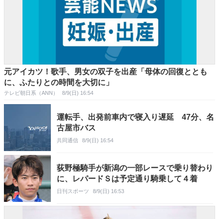
元アイカツ！歌手、男女の双子を出産「母体の回復ととも
に、ふたりとの時間を大切に」
テレビ朝日系（ANN）
8/9(日) 16:54
運転手、出発前車内で寝入り遅延 47分、名
古屋市バス
共同通信
8/9(日) 16:54
荻野極騎手が新潟の一部レースで乗り替わり
に、レパードＳは予定通り騎乗して４着
日刊スポーツ
8/9(日) 16:53