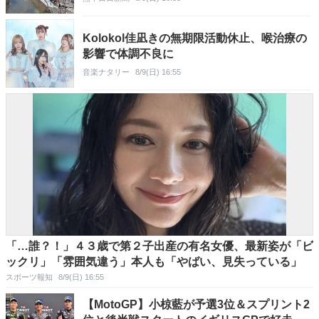
Kolokol佳凪きの無期限活動休止、喉治療の
影響で体調不良に
音楽ナタリー
8/9(日) 16:55
「…誰？！」４３歳で第２子出産の有名女優、最新姿が「ビ
ックリ」「雰囲気違う」本人も「やばい、見失っている」
スポーツ報知
8/9(日) 16:55
【MotoGP】小椋藍が予選3位＆スプリント2