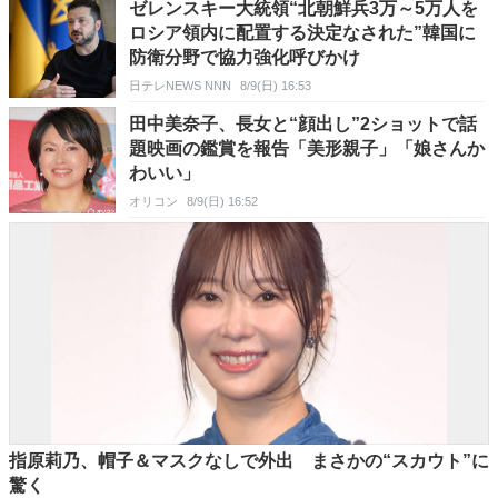
ゼレンスキー大統領“北朝鮮兵3万～5万人を
ロシア領内に配置する決定なされた”韓国に
防衛分野で協力強化呼びかけ
日テレNEWS NNN
8/9(日) 16:53
田中美奈子、長女と“顔出し”2ショットで話
題映画の鑑賞を報告「美形親子」「娘さんか
わいい」
オリコン
8/9(日) 16:52
指原莉乃、帽子＆マスクなしで外出 まさかの“スカウト”に
驚く