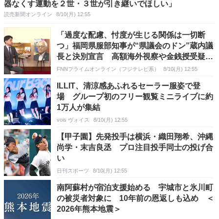
器なくす運動を２世・３世が引き継いでほしい」
読売新聞オンライン
8/10(月) 12:55
「過度な配慮、忖度が生じる関係は一切断
つ」福岡県服部知事が“県議会のドン”蔵内議
長と決別宣言 高額海外視察や金銭授受疑惑
めぐり
FNNプライムオンライン（フジテレビ系）
8/10(月) 12:55
ILLIT、清涼感あふれるセーラー服姿で登
場 グループ初のフリー観覧ミニライブに約
1万人が集結
vois ヴォイス
8/10(月) 12:55
【甲子園】先発投手は横浜・織田翔希、沖縄
尚学・末吉良丞 プロ注目投手同士の投げ合
い
日刊スポーツ
8/10(月) 12:55
南阿蘇村が宿泊支援始める 宇城市と氷川町
の被災者対象に 10年前の恩返しも込め ＜
2026年熊本地震＞