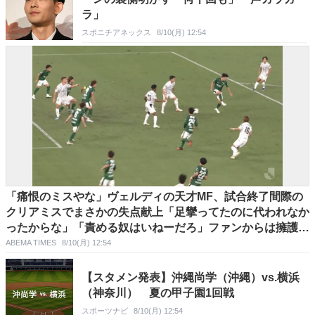
ラ」
スポニチアネックス
8/10(月) 12:54
「痛恨のミスやな」ヴェルディの天才MF、試合終了間際の
クリアミスでまさかの失点献上「足攣ってたのに代われなか
ったからな」「責める奴はいねーだろ」ファンからは擁護の
声
ABEMA TIMES
8/10(月) 12:54
【スタメン発表】沖縄尚学（沖縄）vs.横浜
（神奈川） 夏の甲子園1回戦
スポーツナビ
8/10(月) 12:54