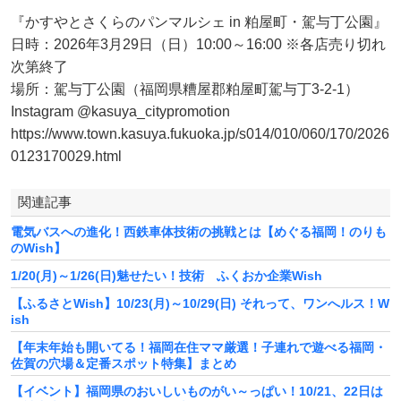
『かすやとさくらのパンマルシェ in 粕屋町・駕与丁公園』
日時：2026年3月29日（日）10:00～16:00 ※各店売り切れ
次第終了
場所：駕与丁公園（福岡県糟屋郡粕屋町駕与丁3-2-1）
Instagram @kasuya_citypromotion
https://www.town.kasuya.fukuoka.jp/s014/010/060/170/2026
0123170029.html
関連記事
電気バスへの進化！西鉄車体技術の挑戦とは【めぐる福岡！のりも
のWish】
1/20(月)～1/26(日)魅せたい！技術 ふくおか企業Wish
【ふるさとWish】10/23(月)～10/29(日) それって、ワンへルス！W
ish
【年末年始も開いてる！福岡在住ママ厳選！子連れで遊べる福岡・
佐賀の穴場＆定番スポット特集】まとめ
【イベント】福岡県のおいしいものがい～っぱい！10/21、22日は