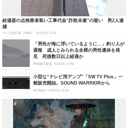
給湯器の点検業者装い工事代金“詐欺未遂”の疑い 男2人逮
捕
テレビ朝日系（ANN）
8/10(月) 12:52
「男性が海に浮いているように…」釣り人が
通報 成人とみられる全裸の男性遺体を発
見 死後数日以上経過か
RKB毎日放送
8/10(月) 12:52
小型な“テレビ用アンプ”「SW TV Plus」一
般販売開始。SOUND WARRIORから
AV Watch
8/10(月) 12:52