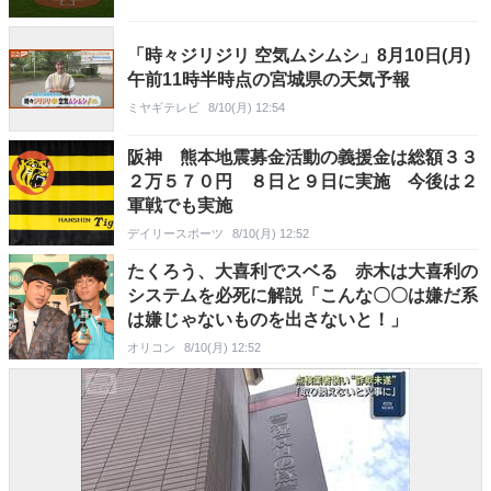
「時々ジリジリ 空気ムシムシ」8月10日(月)
午前11時半時点の宮城県の天気予報
ミヤギテレビ
8/10(月) 12:54
阪神 熊本地震募金活動の義援金は総額３３
２万５７０円 ８日と９日に実施 今後は２
軍戦でも実施
デイリースポーツ
8/10(月) 12:52
たくろう、大喜利でスベる 赤木は大喜利の
システムを必死に解説「こんな〇〇は嫌だ系
は嫌じゃないものを出さないと！」
オリコン
8/10(月) 12:52