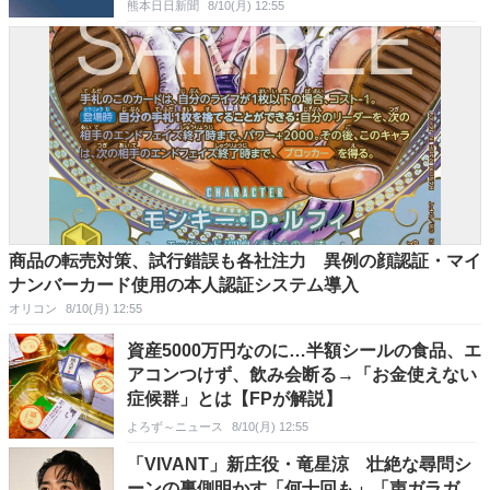
熊本日日新聞
8/10(月) 12:55
商品の転売対策、試行錯誤も各社注力 異例の顔認証・マイ
ナンバーカード使用の本人認証システム導入
オリコン
8/10(月) 12:55
資産5000万円なのに…半額シールの食品、エ
アコンつけず、飲み会断る→「お金使えない
症候群」とは【FPが解説】
よろず～ニュース
8/10(月) 12:55
「VIVANT」新庄役・竜星涼 壮絶な尋問シ
ーンの裏側明かす「何十回も」「声ガラガ