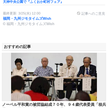
天神中央公園で『ふくおか町村フェア』
最終更新:
3/25(水) 12:00
記事へのご意見
福岡・九州ジモタイムズWish
© 福岡・九州ジモタイムズWish
おすすめの記事
ノーベル平和賞の被団協結成７０年、９４歳代表委員「核兵