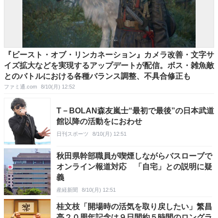
『ビースト・オブ・リンカネーション』カメラ改善・文字サ
イズ拡大などを実現するアップデートが配信。ボス・雑魚敵
とのバトルにおける各種バランス調整、不具合修正も
ファミ通.com
8/10(月) 12:52
T－BOLAN森友嵐士“最初で最後”の日本武道
館以降の活動をにおわせ
日刊スポーツ
8/10(月) 12:51
秋田県幹部職員が喫煙しながらバスローブで
オンライン報道対応 「自宅」との説明に疑
義
産経新聞
8/10(月) 12:51
桂文枝「開場時の活気を取り戻したい」繁昌
亭２０周年記念は９日間約５時間のロングラ