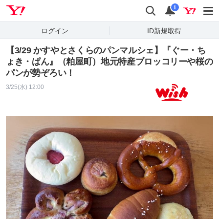
Yahoo! JAPAN
検索
通知
i
ログイン
ID新規取得
【3/29 かすやとさくらのパンマルシェ】『ぐー・ち
ょき・ぱん』（粕屋町）地元特産ブロッコリーや桜の
パンが勢ぞろい！
3/25(水) 12:00