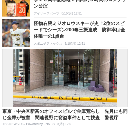
ン公演
デイリースポーツ
8/10(月) 12:51
怪物右腕ミジオロウスキーが史上2位のスピ
ードでシーズン200奪三振達成 防御率は全
体唯一の1点台
スポニチアネックス
8/10(月) 12:51
東京・中央区新富のオフィスビルで金庫荒らし 先月にも同
じ金庫が被害 関連視野に窃盗事件として捜査 警視庁
TBS NEWS DIG Powered by JNN
8/10(月) 12:51