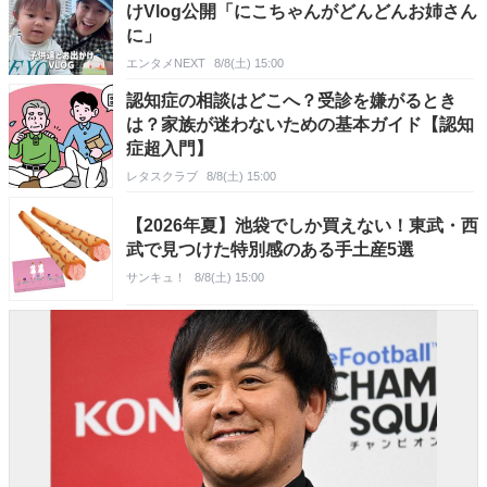
けVlog公開「にこちゃんがどんどんお姉さん
に」
エンタメNEXT
8/8(土) 15:00
認知症の相談はどこへ？受診を嫌がるとき
は？家族が迷わないための基本ガイド【認知
症超入門】
レタスクラブ
8/8(土) 15:00
【2026年夏】池袋でしか買えない！東武・西
武で見つけた特別感のある手土産5選
サンキュ！
8/8(土) 15:00