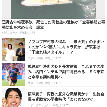
辺野古沖転覆事故 死亡した高校生の遺族が「全容解明と再
発防止を求める会」設立
ABCニュース
8/8(土) 14:58
ノブコブ吉村崇の悩み 「破天荒」のままい
くのか“パパ芸人”にキャラ変か…折衷案は
「子連れ狼スタイル」！？
スポーツ報知
8/8(土) 14:57
現役続行決断のＤＦ長友佑都、これまでの歩
み…名門インテルで副主将務める…ＦＣ東京
と今季も契約延長へ
スポーツ報知
8/8(土) 14:57
横澤夏子 両親の意外な職業明かす 生徒会
長＆皆勤賞の学生時代「まじめなので」
スポニチアネックス
8/8(土) 14:57