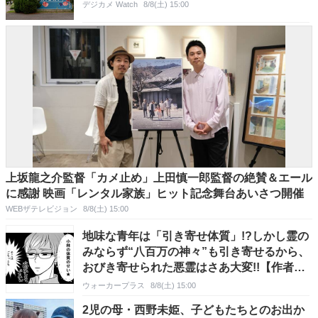
デジカメ Watch
8/8(土) 15:00
上坂龍之介監督「カメ止め」上田慎一郎監督の絶賛＆エール
に感謝 映画「レンタル家族」ヒット記念舞台あいさつ開催
WEBザテレビジョン
8/8(土) 15:00
地味な青年は「引き寄せ体質」!?しかし霊の
みならず“八百万の神々”も引き寄せるから、
おびき寄せられた悪霊はさあ大変!!【作者に
聞く】
ウォーカープラス
8/8(土) 15:00
2児の母・西野未姫、子どもたちとのお出か