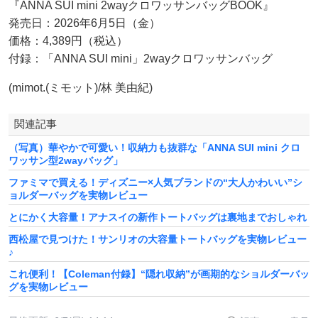
『ANNA SUI mini 2wayクロワッサンバッグBOOK』
発売日：2026年6月5日（金）
価格：4,389円（税込）
付録：「ANNA SUI mini」2wayクロワッサンバッグ
(mimot.(ミモット)/林 美由紀)
関連記事
（写真）華やかで可愛い！収納力も抜群な「ANNA SUI mini クロ
ワッサン型2wayバッグ」
ファミマで買える！ディズニー×人気ブランドの“大人かわいい”シ
ョルダーバッグを実物レビュー
とにかく大容量！アナスイの新作トートバッグは裏地までおしゃれ
西松屋で見つけた！サンリオの大容量トートバッグを実物レビュー
♪
これ便利！【Coleman付録】“隠れ収納”が画期的なショルダーバッ
グを実物レビュー