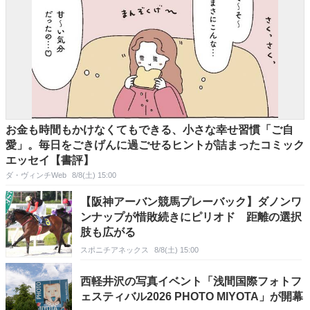
お金も時間もかけなくてもできる、小さな幸せ習慣「ご自
愛」。毎日をごきげんに過ごせるヒントが詰まったコミック
エッセイ【書評】
ダ・ヴィンチWeb
8/8(土) 15:00
【阪神アーバン競馬プレーバック】ダノンワ
ンナップが惜敗続きにピリオド 距離の選択
肢も広がる
スポニチアネックス
8/8(土) 15:00
西軽井沢の写真イベント「浅間国際フォトフ
ェスティバル2026 PHOTO MIYOTA」が開幕