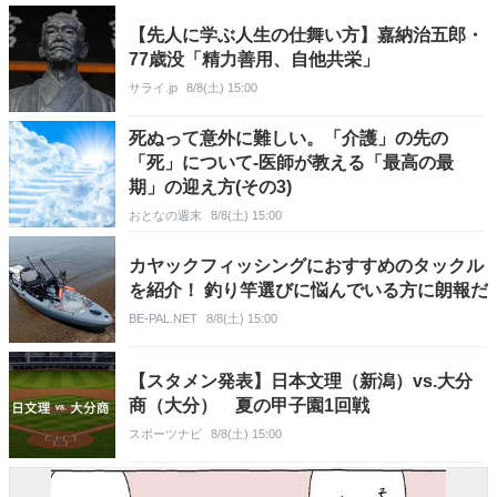
【先人に学ぶ人生の仕舞い方】嘉納治五郎・
77歳没「精力善用、自他共栄」
サライ.jp
8/8(土) 15:00
死ぬって意外に難しい。「介護」の先の
「死」について-医師が教える「最高の最
期」の迎え方(その3)
おとなの週末
8/8(土) 15:00
カヤックフィッシングにおすすめのタックル
を紹介！ 釣り竿選びに悩んでいる方に朗報だ
BE-PAL.NET
8/8(土) 15:00
【スタメン発表】日本文理（新潟）vs.大分
商（大分） 夏の甲子園1回戦
スポーツナビ
8/8(土) 15:00