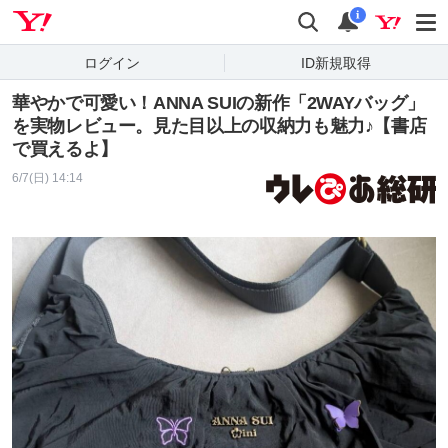
Yahoo! JAPAN
検索
通知
i
ログイン
ID新規取得
華やかで可愛い！ANNA SUIの新作「2WAYバッグ」
を実物レビュー。見た目以上の収納力も魅力♪【書店
で買えるよ】
6/7(日) 14:14