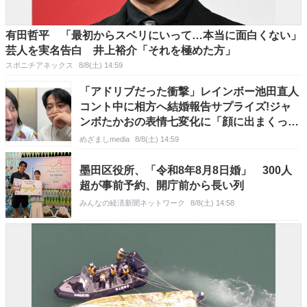
有田哲平 「最初からスベリにいって…本当に面白くない」
芸人を実名告白 井上裕介「それを極めた方」
スポニチアネックス
8/8(土) 14:59
「アドリブだった衝撃」レインボー池田直人
コント中に相方へ結婚報告サプライズ!ジャ
ンボたかおの表情七変化に「顔に出まくって
て笑った」
めざましmedia
8/8(土) 14:59
墨田区役所、「令和8年8月8日婚」 300人
超が事前予約、開庁前から長い列
みんなの経済新聞ネットワーク
8/8(土) 14:58