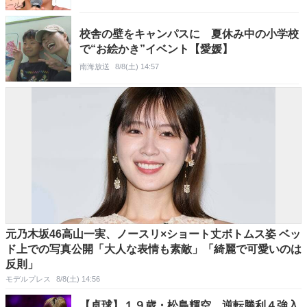
校舎の壁をキャンパスに 夏休み中の小学校
で“お絵かき”イベント【愛媛】
南海放送
8/8(土) 14:57
元乃木坂46高山一実、ノースリ×ショート丈ボトムス姿 ベッ
ド上での写真公開「大人な表情も素敵」「綺麗で可愛いのは
反則」
モデルプレス
8/8(土) 14:56
【卓球】１９歳・松島輝空、逆転勝利４強入