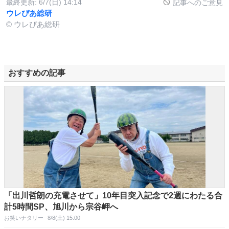
最終更新:
6/7(日) 14:14
記事へのご意見
ウレぴあ総研
© ウレぴあ総研
おすすめの記事
「出川哲朗の充電させて」10年目突入記念で2週にわたる合
計5時間SP、旭川から宗谷岬へ
お笑いナタリー
8/8(土) 15:00