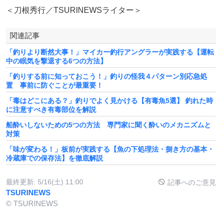
＜刀根秀行／TSURINEWSライター＞
関連記事
「釣りより断然大事！」マイカー釣行アングラーが実践する【運転
中の眠気を撃退する6つの方法】
「釣りする前に知っておこう！」釣りの怪我４パターン別応急処
置 事前に防ぐことが最重要！
「毒はどこにある？」釣りでよく見かける【有毒魚5選】 釣れた時
に注意すべき有毒部位を解説
船酔いしないための5つの方法 専門家に聞く酔いのメカニズムと
対策
「味が変わる！」板前が実践する【魚の下処理法・捌き方の基本・
冷蔵庫での保存法】を徹底解説
最終更新:
5/16(土) 11:00
記事へのご意見
TSURINEWS
© TSURINEWS