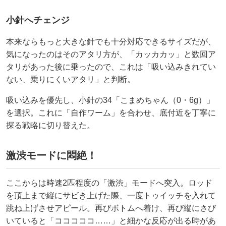
小針へチェンジ
本来ならもっと大きな針でも十分対応できるサイズだが、
気になったのはそのアタリ方が、「カッカカッ」と数回ア
タリがあった後に乗ったので、これは「吸い込みきれてい
ない、乗りにくいアタリ」と判断。
吸い込みを優先し、小針の34「こまめちゃん（0・6g）」
を選択。これに「自作ワーム」を合わせ、底付近を丁寧に
探る戦略に切り替えた。
激渋モードに悶絶！
ここからは時速2匹程度の「激渋」モードへ突入。ロッド
を頂上まで縦にサビき上げた際、一度トゥイッチを入れて
跳ね上げさせアピール。再びボトムへ着け、再び縦にさび
いていると「コココココ……」と細かな反応が出る時があ