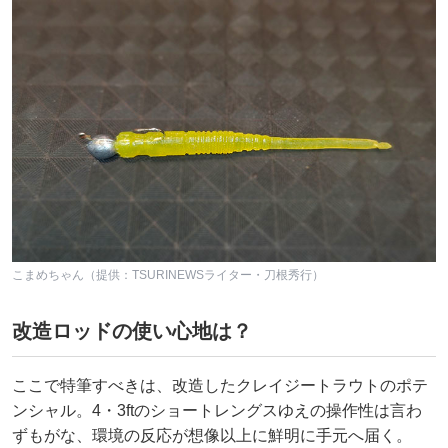
こまめちゃん（提供：TSURINEWSライター・刀根秀行）
改造ロッドの使い心地は？
ここで特筆すべきは、改造したクレイジートラウトのポテ
ンシャル。4・3ftのショートレングスゆえの操作性は言わ
ずもがな、環境の反応が想像以上に鮮明に手元へ届く。