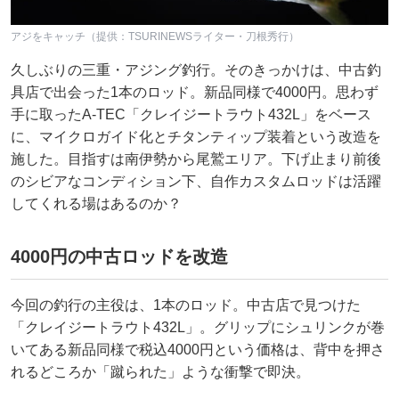
アジをキャッチ（提供：TSURINEWSライター・刀根秀行）
久しぶりの三重・アジング釣行。そのきっかけは、中古釣
具店で出会った1本のロッド。新品同様で4000円。思わず
手に取ったA-TEC「クレイジートラウト432L」をベース
に、マイクロガイド化とチタンティップ装着という改造を
施した。目指すは南伊勢から尾鷲エリア。下げ止まり前後
のシビアなコンディション下、自作カスタムロッドは活躍
してくれる場はあるのか？
4000円の中古ロッドを改造
今回の釣行の主役は、1本のロッド。中古店で見つけた
「クレイジートラウト432L」。グリップにシュリンクが巻
いてある新品同様で税込4000円という価格は、背中を押さ
れるどころか「蹴られた」ような衝撃で即決。