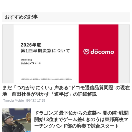
おすすめの記事
まだ「つながりにくい」声ある“ドコモ通信品質問題”の現在
地 前田社長が明かす「道半ば」の詳細解説
ITmedia Mobile
8/6(木) 17:35
ドラゴンズ 最下位からの逆襲へ 夏の陣･戦闘
開始! 3位までゲーム差4 きのうは東邦高校マ
ーチングバンド部の演奏で試合スタート