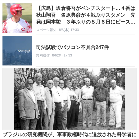
【広島】坂倉将吾がベンチスタート…４番は
秋山翔吾 名原典彦が４戦ぶりスタメン 先
発は岡本駿 ３年ぶりの８月６日にピースナ
イター 負ければ最下位転落の可能性
スポーツ報知
8/6(木) 17:33
司法試験でパソコン不具合247件
共同通信
8/6(木) 17:33
ブラジルの研究機関が、軍事政権時代に追放された科学者に