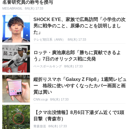
名誉研究員の称号を授与
MEGABRASIL
8/6(木) 17:33
SHOCK EYE、家族で広島訪問「小学生の次
男に戦争のこと、原爆のことを説明しまし
た」
テレビ朝日系（ANN）
8/6(木) 17:33
ロッテ・廣池康志郎「勝ちに貢献できるよ
う」7日のオリックス戦に先発
ベースボールキング
8/6(木) 17:33
縦折りスマホ「Galaxy Z Flip8」1週間レビュ
ー 格段に使いやすくなったカバー画面と画
質は買い
CNN.co.jp
8/6(木) 17:33
【クマ出没情報】8月6日下湯ダム近くで1頭
目撃（青森市）
青森放送
8/6(木) 17:33