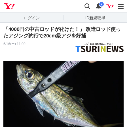
Yahoo! JAPAN
検索
通知
i
ログイン
ID新規取得
「4000円の中古ロッドが化けた！」 改造ロッド使っ
たアジング釣行で20cm級アジを好捕
5/16(土) 11:00