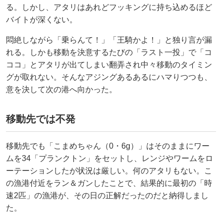
る。しかし、アタリはあれどフッキングに持ち込めるほど
バイトが深くない。
悶絶しながら「乗らんて！」「王騎かよ！」と独り言が漏
れる。しかも移動を決意するたびの「ラスト一投」で「コ
ココ」とアタリが出てしまい翻弄され中々移動のタイミン
グが取れない。そんなアジングあるあるにハマりつつも、
意を決して次の港へ向かった。
移動先では不発
移動先でも「こまめちゃん（0・6g）」はそのままにワー
ムを34「プランクトン」をセットし、レンジやワームをロ
ーテーションしたが状況は厳しい。何のアタリもない。こ
の漁港付近をラン＆ガンしたことで、結果的に最初の「時
速2匹」の漁港が、その日の正解だったのだと納得しまし
た。