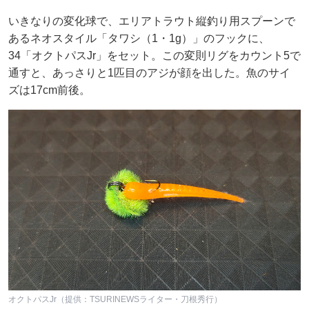
いきなりの変化球で、エリアトラウト縦釣り用スプーンで
あるネオスタイル「タワシ（1・1g）」のフックに、
34「オクトパスJr」をセット。この変則リグをカウント5で
通すと、あっさりと1匹目のアジが顔を出した。魚のサイ
ズは17cm前後。
オクトパスJr（提供：TSURINEWSライター・刀根秀行）