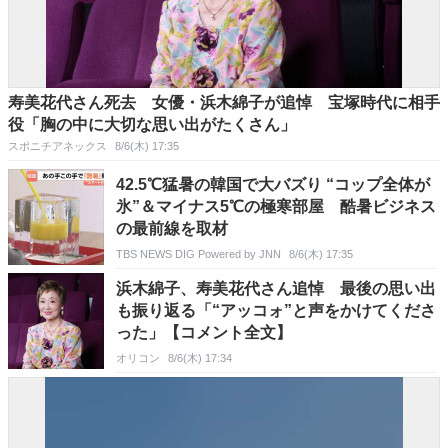
寿美花代さん死去 女優・浜木綿子が追悼 宝塚時代に相手
役「胸の中に大切な思い出がたくさん」
スポニチアネックス
8/6(木) 17:35
42.5℃猛暑の韓国で大バズり “コップ全体が
氷”＆マイナス5℃の極寒部屋 酷暑ビジネス
の最前線を取材
TBS NEWS DIG Powered by JNN
8/6(木) 17:35
浜木綿子、寿美花代さん追悼 最後の思い出
も振り返る「“アッコォ”と声をかけてくださ
った」【コメント全文】
オリコン
8/6(木) 17:34