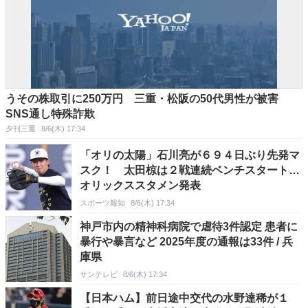
うその株取引に250万円 三重・松阪の50代男性が被害
SNS通し特殊詐欺
夕刊三重
8/6(木) 17:34
「オリの太陽」石川亮が６９４日ぶり先発マ
スク！ 太田椋は２戦連続ベンチスタート…
オリックススタメン発表
スポーツ報知
8/6(木) 17:34
神戸市内の精神科病院で虐待3件認定 患者に
暴行や暴言など 2025年度の通報は33件 / 兵
庫県
サンテレビ
8/6(木) 17:34
【日本ハム】前日途中交代の水野達稀が１