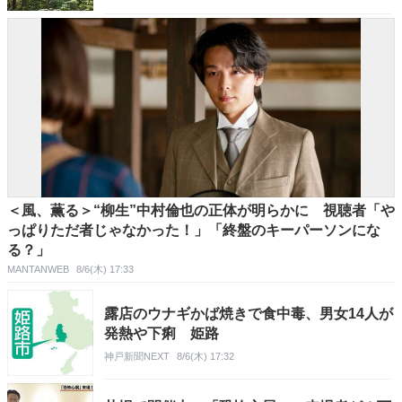
＜風、薫る＞“柳生”中村倫也の正体が明らかに 視聴者「や
っぱりただ者じゃなかった！」「終盤のキーパーソンにな
る？」
MANTANWEB
8/6(木) 17:33
露店のウナギかば焼きで食中毒、男女14人が
発熱や下痢 姫路
神戸新聞NEXT
8/6(木) 17:32