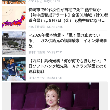
CBCテレビ
8/6(木) 17:35
長崎市で60代女性が自宅で死亡 熱中症か
【熱中症警戒アラート】全国31地域（計31都
道府県）は 8月7日（金） も熱中症になりや
すい危険な暑さに
NBC長崎放送
8/6(木) 17:35
＜2026年熊本地震＞「重く受け止めてい
る」 ガス供給元の福岡酸素 イオン爆発事
故
熊本日日新聞
8/6(木) 17:35
【西武】高橋光成「何が何でも勝ちたい」７
日ソフトバンク戦先発 Ａクラス球団との６
連戦初戦
日刊スポーツ
8/6(木) 17:35