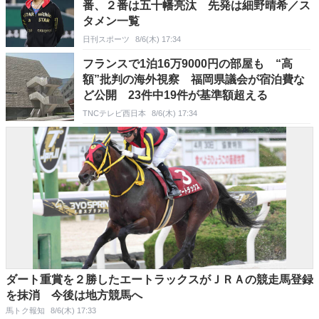
番、２番は五十幡亮汰 先発は細野晴希／ス
タメン一覧
日刊スポーツ
8/6(木) 17:34
フランスで1泊16万9000円の部屋も “高
額”批判の海外視察 福岡県議会が宿泊費な
ど公開 23件中19件が基準額超える
TNCテレビ西日本
8/6(木) 17:34
ダート重賞を２勝したエートラックスがＪＲＡの競走馬登録
を抹消 今後は地方競馬へ
馬トク報知
8/6(木) 17:33