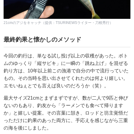
21cmのアジをキャッチ（提供：TSURINEWSライター・刀根秀行）
最終釣果と懐かしのメソッド
今回の釣行は、単なる試し投げ以上の収穫があった。ボト
ムのゆっくり「縦サビキ」に一瞬の「跳ね上げ」を混ぜる
釣り方は、10年以上前この漁港で自分の中で流行っていた
もの。その当時を思い出させてくれたのは何より嬉しい。
エモいねぇとでも言えば良いのだろうか（笑）。
最大サイズ21cmとまずまずですが、数が二人で9匹と伸び
ないのもあり、釣友から「ラーメンでも食べて帰ります
か」と嬉しい提案。その言葉に頷き、ロッドと坊主覚悟だ
っただけに釣果のあった両方に、手応えを感じながら三重
の海を後にしました。