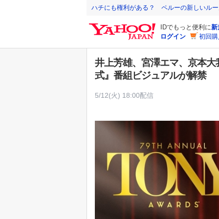
Y
ハチにも権利がある？ ペルーの新しいルー
a
IDでもっと便利に
新
h
ログイン
初回購
o
o
井上芳雄、宮澤エマ、京本大
!
式』番組ビジュアルが解禁
J
A
5/12(火) 18:00配信
P
A
N