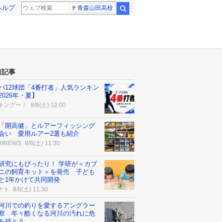
ヘルプ
青森山田高校
検索
着記事
パ12球団「4番打者」人気ランキン
2026年・夏】
キングー！
8/8(土) 12:00
「開高健」とルアーフィッシング
会い 愛用ルアー2選も紹介
RINEWS
8/8(土) 11:30
研究にもぴったり！ 学研が＜カブ
ニの飼育キット＞を発売 子ども
と1年かけて共同開発
ナト
8/8(土) 11:30
河川での釣りを愛するアングラー
察 年々酷くなる河川の汚れに危
を持とう