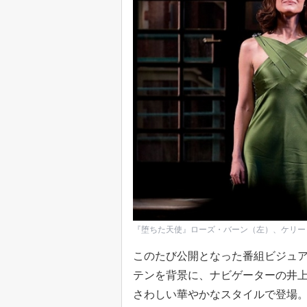
『堕ちた天使』ローズ・バーン（左）、ケリー・オハラ（右）（
このたび公開となった番組ビジュ
テンを背景に、ナビゲーターの井
さわしい華やかなスタイルで登場