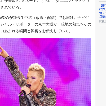
』が最多9ノミネート。さらに、ダニエル・ラドクリ
【熊
トされている。
に懐
角」
店情
WOWが独占生中継（放送・配信）でお届け。ナビゲ
肥後
ペシャル・サポーターの京本大我が、現地の熱気をその
魅力あふれる瞬間と興奮をお伝えしていく。