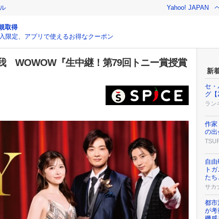
ル
Yahoo! JAPAN
規取得
入限定、アプリで使えるお得なクーポン
我 WOWOW『生中継！第79回トニー賞授賞
新
セ・
グ【
ラン
作家
の出
TSU
自由
トガ
たち
サカ
都市
が考
機感