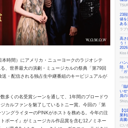
TSU
23
値を
ある
ラブ
高さ
う！
202
Kiss
0（※日本時間）にアメリカ・ニューヨークのラジオシテ
ハン
陸。
る、世界最大の演劇・ミュージカルの祭典「第79回
「ガ
放送・配信される独占生中継番組のキービジュアルが
na-n
「臨
いせ
員の
数多くの名受賞シーンを通して、1年間のブロードウ
Shizu
ージカルファンを魅了しているトニー賞。今回の「第
【Q
ーソングライターのP!NKがホストを務める。今年の注
業利
高騰
トボーイ』がミュージカル作品賞を含む12ノミネー
にい