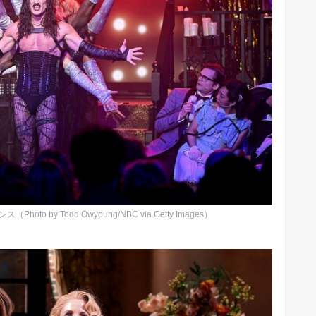
by Todd Owyoung/NBC via Getty Images）