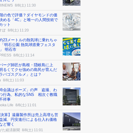
RINEWS
8/8(土) 11:30
段階の色で評価？ダイヤモンドの価
決める「4C」と唯一の人間技術で
カット
すぽ
8/8(土) 11:20
約23メートルの熱気球に乗れちゃ
 「明石公園 熱気球搭乗フェスタ
6」 明石市
 PRESS
8/8(土) 11:14
バーグ師匠が島根・隠岐島に上
明るくてクセ強めの島民が育んだ
ラパゴスグルメ」とは？
a
8/8(土) 11:03
時会議はポーズ」の声 盗撮、わ
つ行為、私的なSNS 相次ぐ教職
不祥事
oka Life
8/8(土) 11:01
2決算】遠藤製作所は売上高増も営
益減、円安進行による仕入れ価格
など響く
がた経済新聞
8/8(土) 11:01