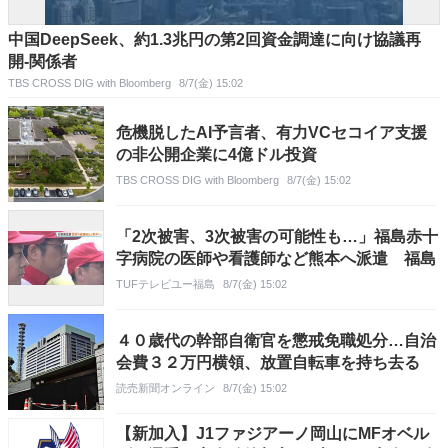
中国DeepSeek、約1.3兆円の第2回資金調達に向け協議再
開-関係者
TBS CROSS DIG with Bloomberg
8/7(金) 15:02
危機脱したAI予言者、有力VCセコイア支援
の非公開企業に4億ドル投資
TBS CROSS DIG with Bloomberg
8/7(金) 15:02
「2次被害、3次被害の可能性も…」福島赤十
字病院の医師や看護師など熊本へ派遣 福島
TUFテレビユー福島
8/7(金) 15:02
４０歳代の幹部自衛官を懲戒免職処分…自治
会費３２万円横領、放置自転車を持ち去る
読売新聞オンライン
8/7(金) 15:02
【新加入】J1ファジアーノ岡山にMFオベル