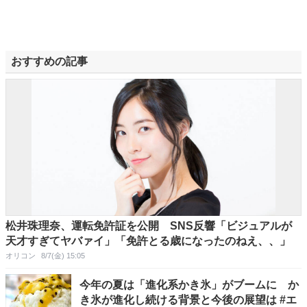
おすすめの記事
松井珠理奈、運転免許証を公開 SNS反響「ビジュアルが
天才すぎてヤバァイ」「免許とる歳になったのねえ、、」
オリコン
8/7(金) 15:05
今年の夏は「進化系かき氷」がブームに か
き氷が進化し続ける背景と今後の展望は #エ