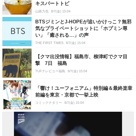
キスパートトピ
山路力也
8/7(金) 15:04
BTSジミンとJ-HOPEが追いかけっこ？無邪
気なプライベートショットに「ホプミン尊
い」「癒される…」の声
THE FIRST TIMES
8/7(金) 15:04
【クマ出没情報】福島市、柳津町でクマ目
撃 7日 福島
TUFテレビユー福島
8/7(金) 15:04
「響け！ユーフォニアム」特別編＆最終楽章
前編を東京・京都で一挙上映
コミックナタリー
8/7(金) 15:04