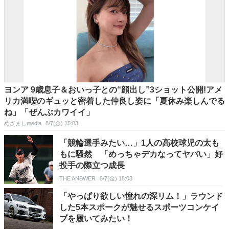
ヨンア 9歳息子＆おいっ子との“顔出し”3ショット公開!アメ
リカ満喫のギュッと密着した仲良し姿に「夏休み楽しんでる
ね」「ぜんぶカワイイ」
めざましmedia
8/7(金) 15:03
「競輪選手みたい…」1人の高校球児の太も
もに騒然 「めっちゃデカなってヤバい」好
投手の際立つ成長
THE ANSWER
8/7(金) 15:03
「やっぱり欲しい憧れの深リム！」ラウンド
した5本スポークが魅せるスポーツコンケイ
ブを履いてみたい！