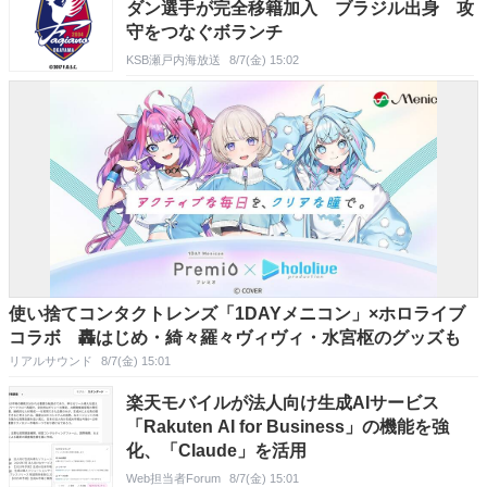
ダン選手が完全移籍加入 ブラジル出身 攻
守をつなぐボランチ
KSB瀬戸内海放送
8/7(金) 15:02
使い捨てコンタクトレンズ「1DAYメニコン」×ホロライブ
コラボ 轟はじめ・綺々羅々ヴィヴィ・水宮枢のグッズも
リアルサウンド
8/7(金) 15:01
楽天モバイルが法人向け生成AIサービス
「Rakuten AI for Business」の機能を強
化、「Claude」を活用
Web担当者Forum
8/7(金) 15:01