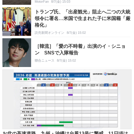
MotorFan
8/7(金) 15:03
トランプ氏、「出産観光」阻止へ二つの大統
領令に署名…米国で生まれた子に米国籍「厳
格化」
読売新聞オンライン
8/7(金) 15:02
［韓流］「愛の不時着」出演のイ・シニョ
ン SNSで入隊報告
聯合ニュース
8/7(金) 15:02
お盆の高速道路 九州・沖縄は台風13号に警戒 11日頃は