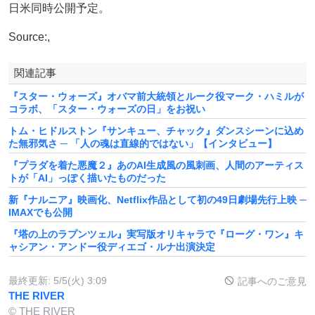
日米同時公開予定。
Source:,
関連記事
『スター・ウォーズ』オバマ前大統領とルーク役マーク・ハミルが
コラボ、「スター・ウォーズの日」をお祝い
トム・ヒドルストン『サンキュー、チャック』ダンスシーンに込め
た無邪気さ ─ 「人の魂は直線的ではない」【インタビュー】
『プラダを着た悪魔２』あのAI生成風の風刺画、人間のアーティス
トが「AI」っぽく描いたものだった
新『ナルニア』映画化、Netflix作品として初の49日劇場先行上映 ─
IMAXでも公開
『塔の上のラプンツェル』実写版オリキャラで『ローグ・ワン』キ
ャシアン・アンドー役ディエゴ・ルナ出演決定
最終更新:
5/5(火) 3:09
記事へのご意見
THE RIVER
© THE RIVER