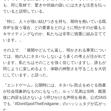
も、同じ取材で、驚きや伏線の扱いには大きな注意を払っ
ていると説明している。
「特に、人々が強い結びつきを持ち、期待を抱いている既
存IPを扱う場合、どの要素をどのように明かすのが最もエ
キサイティングなのか、私たちは非常に慎重に組み立てて
います。」
その上で、「展開やどんでん返し、明かされる事実につい
ては、他の人にネタバレしないよう多くの考えが注がれて
います。私たちはそのことを強く信じていますし、誰もが
同じように楽しめるよう、体験の神聖さを守ることを大切
にしています」と語った。
『エンドゲーム』公開時には、ネタバレ防止をめぐる熱量
が社会現象的なものにもなった。ルッソ兄弟は当時、鑑賞
後に内容を話さないよう呼びかける声明を発表。公式SNS
でも「#DontSpoilTheEndgame」のハッシュタグが広がっ
た。