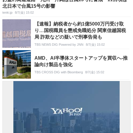
北日本で台風15号の影響
tenki.jp
8/7(金) 15:02
【速報】納税者から約1億5000万円受け取
り…国税職員を懲戒免職処分 関東信越国税
局 詐欺などの疑いで刑事告発も
TBS NEWS DIG Powered by JNN
8/7(金) 15:02
AMD、AI半導体スタートアップを買収へ-推
論向け製品を強化
TBS CROSS DIG with Bloomberg
8/7(金) 15:02