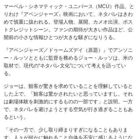
マーベル・シネマティック・ユニバース（MCU）作品、と
りわけ『アベンジャーズ』映画において、ネタバレはきわ
めて慎重に扱われる。登場人物、展開、カメオ出演、ポス
トクレジットシーン。ファンの期待が大きい作品ほど、公
開前の小さな情報ひとつが大きな騒ぎになりうる。
『アベンジャーズ／ドゥームズデイ（原題）』でアンソニ
ー・ルッソとともに監督を務めるジョー・ルッソは、米の
取材で、現代の“ネタバレ文化”について考えを語ってい
る。
ジョーは、観客が驚きを求めていることを理解していると
した上で、「観客は驚かされたいと思っていますし、それ
は劇場体験を刺激的にするものの一部です」と説明。一方
で、ネタバレを避けようとする空気が行き過ぎることもあ
るという。
「その一方で、少し取り締まりすぎになることもありま
す。人々が何かに触れること自体を不安に感じるようにな