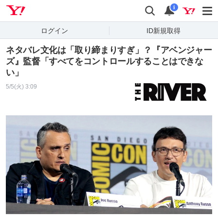
Yahoo! JAPAN
検索
通知
i
ログイン
ID新規取得
ネタバレ文化は「取り締まりすぎ」？『アベンジャー
ズ』監督「すべてをコントロールすることはできな
い」
5/5(火) 3:09