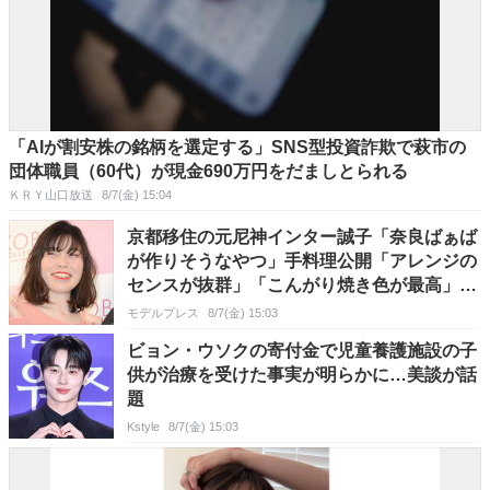
「AIが割安株の銘柄を選定する」SNS型投資詐欺で萩市の
団体職員（60代）が現金690万円をだましとられる
ＫＲＹ山口放送
8/7(金) 15:04
京都移住の元尼神インター誠子「奈良ばぁば
が作りそうなやつ」手料理公開「アレンジの
センスが抜群」「こんがり焼き色が最高」と
反響
モデルプレス
8/7(金) 15:03
ビョン・ウソクの寄付金で児童養護施設の子
供が治療を受けた事実が明らかに…美談が話
題
Kstyle
8/7(金) 15:03