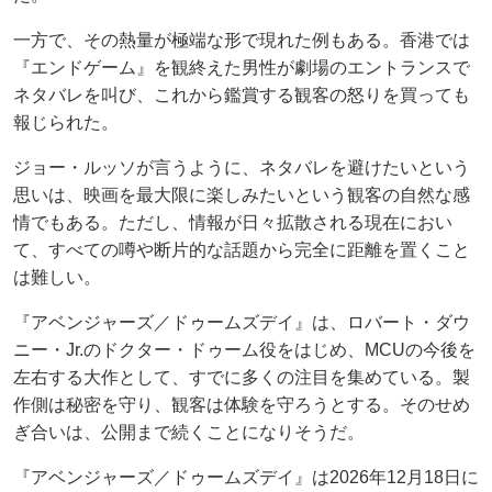
一方で、その熱量が極端な形で現れた例もある。香港では
『エンドゲーム』を観終えた男性が劇場のエントランスで
ネタバレを叫び、これから鑑賞する観客の怒りを買っても
報じられた。
ジョー・ルッソが言うように、ネタバレを避けたいという
思いは、映画を最大限に楽しみたいという観客の自然な感
情でもある。ただし、情報が日々拡散される現在におい
て、すべての噂や断片的な話題から完全に距離を置くこと
は難しい。
『アベンジャーズ／ドゥームズデイ』は、ロバート・ダウ
ニー・Jr.のドクター・ドゥーム役をはじめ、MCUの今後を
左右する大作として、すでに多くの注目を集めている。製
作側は秘密を守り、観客は体験を守ろうとする。そのせめ
ぎ合いは、公開まで続くことになりそうだ。
『アベンジャーズ／ドゥームズデイ』は2026年12月18日に