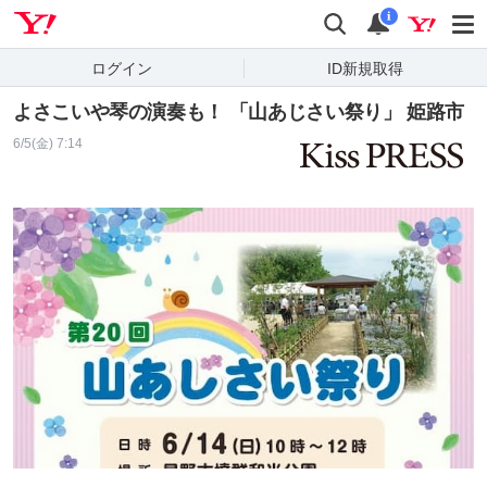
Yahoo! JAPAN
検索
通知
i
ログイン
ID新規取得
よさこいや琴の演奏も！ 「山あじさい祭り」 姫路市
6/5(金) 7:14