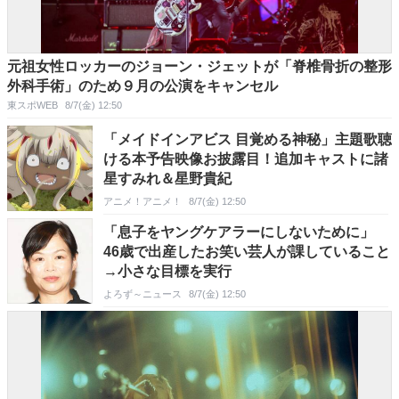
元祖女性ロッカーのジョーン・ジェットが「脊椎骨折の整形
外科手術」のため９月の公演をキャンセル
東スポWEB
8/7(金) 12:50
「メイドインアビス 目覚める神秘」主題歌聴
ける本予告映像お披露目！追加キャストに諸
星すみれ＆星野貴紀
アニメ！アニメ！
8/7(金) 12:50
「息子をヤングケアラーにしないために」
46歳で出産したお笑い芸人が課していること
→小さな目標を実行
よろず～ニュース
8/7(金) 12:50