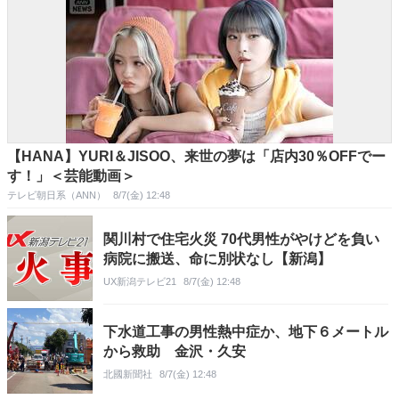
【HANA】YURI＆JISOO、来世の夢は「店内30％OFFでー
す！」＜芸能動画＞
テレビ朝日系（ANN）
8/7(金) 12:48
関川村で住宅火災 70代男性がやけどを負い
病院に搬送、命に別状なし【新潟】
UX新潟テレビ21
8/7(金) 12:48
下水道工事の男性熱中症か、地下６メートル
から救助 金沢・久安
北國新聞社
8/7(金) 12:48