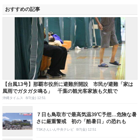
おすすめの記事
【台風13号】那覇市役所に避難所開設 市民が避難「家は
風雨でガタガタ鳴る」 千葉の観光客家族も欠航で
沖縄タイムス
8/7(金) 12:51
７日も鳥取市で最高気温39℃予想…危険な暑
さに厳重警戒 初の「酷暑日」の恐れも
TSKさんいん中央テレビ
8/7(金) 12:51