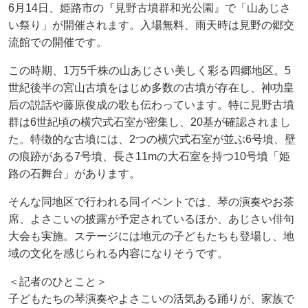
6月14日、姫路市の『見野古墳群和光公園』で「山あじさ
い祭り」が開催されます。入場無料、雨天時は見野の郷交
流館での開催です。
この時期、1万5千株の山あじさい美しく彩る四郷地区。5
世紀後半の宮山古墳をはじめ多数の古墳が存在し、神功皇
后の説話や藤原俊成の歌も伝わっています。特に見野古墳
群は6世紀頃の横穴式石室が密集し、20基が確認されまし
た。特徴的な古墳には、2つの横穴式石室が並ぶ6号墳、壁
の痕跡がある7号墳、長さ11mの大石室を持つ10号墳「姫
路の石舞台」があります。
そんな同地区で行われる同イベントでは、琴の演奏やお茶
席、よさこいの披露が予定されているほか、あじさい俳句
大会も実施。ステージには地元の子どもたちも登場し、地
域の文化を感じられる内容になりそうです。
＜記者のひとこと＞
子どもたちの琴演奏やよさこいの活気ある踊りが、家族で