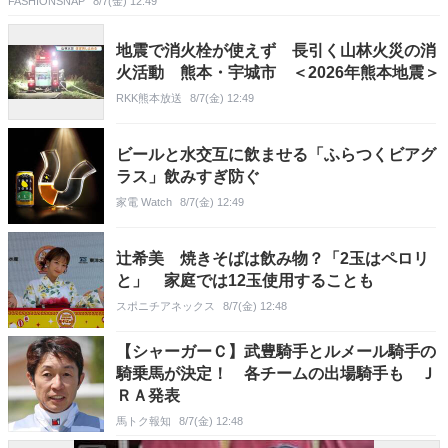
FASHIONSNAP
8/7(金) 12:49
地震で消火栓が使えず 長引く山林火災の消
火活動 熊本・宇城市 ＜2026年熊本地震＞
RKK熊本放送
8/7(金) 12:49
ビールと水交互に飲ませる「ふらつくビアグ
ラス」飲みすぎ防ぐ
家電 Watch
8/7(金) 12:49
辻希美 焼きそばは飲み物？「2玉はペロリ
と」 家庭では12玉使用することも
スポニチアネックス
8/7(金) 12:48
【シャーガーＣ】武豊騎手とルメール騎手の
騎乗馬が決定！ 各チームの出場騎手も Ｊ
ＲＡ発表
馬トク報知
8/7(金) 12:48