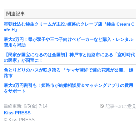
関連記事
毎朝仕込む純生クリームが主役♪姫路のクレープ店『純生 Cream C
afe H』
最大2万円！県が双子や三つ子向けベビーカーなど購入・レンタル
費用を補助
【民家が国宝になるのは全国初】神戸市と姫路市にある「室町時代
の民家」が国宝に！
色とりどりのハスが咲き誇る 「ヤマサ蒲鉾で蓮の花苑が公開」 姫
路市
最大3万円割引も！姫路市が結婚相談所＆マッチングアプリの費用
をサポート
最終更新:
6/5(金) 7:14
記事へのご意見
Kiss PRESS
© Kiss PRESS