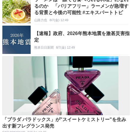
るのか 「バリアフリー」ラーメンが急増す
る背景と今後の可能性 #エキスパートトピ
山路力也
8/7(金) 12:49
【速報】政府、2026年熊本地震を激甚災害指
定
熊本日日新聞
8/7(金) 12:49
「プラダ パラドックス」が"スイートケミストリー"を生み
出す新フレグランス発売