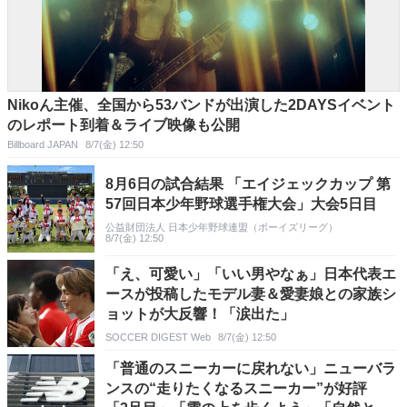
Nikoん主催、全国から53バンドが出演した2DAYSイベント
のレポート到着＆ライブ映像も公開
Billboard JAPAN
8/7(金) 12:50
8月6日の試合結果 「エイジェックカップ 第
57回日本少年野球選手権大会」大会5日目
公益財団法人 日本少年野球連盟（ボーイズリーグ）
8/7(金) 12:50
「え、可愛い」「いい男やなぁ」日本代表エ
ースが投稿したモデル妻＆愛妻娘との家族シ
ョットが大反響！「涙出た」
SOCCER DIGEST Web
8/7(金) 12:50
「普通のスニーカーに戻れない」ニューバラ
ンスの“走りたくなるスニーカー”が好評