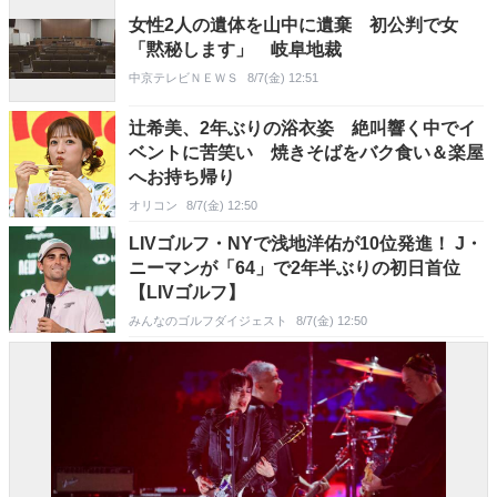
女性2人の遺体を山中に遺棄 初公判で女
「黙秘します」 岐阜地裁
中京テレビＮＥＷＳ
8/7(金) 12:51
辻希美、2年ぶりの浴衣姿 絶叫響く中でイ
ベントに苦笑い 焼きそばをバク食い＆楽屋
へお持ち帰り
オリコン
8/7(金) 12:50
LIVゴルフ・NYで浅地洋佑が10位発進！ J・
ニーマンが「64」で2年半ぶりの初日首位
【LIVゴルフ】
みんなのゴルフダイジェスト
8/7(金) 12:50