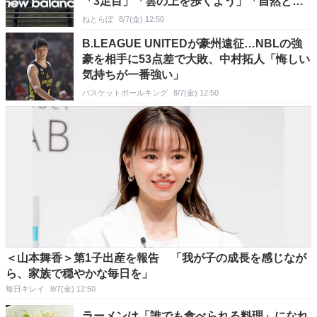
「3足目」「雲の上を歩くよう」「自然と前
に足が出る」
ねとらぼ
8/7(金) 12:50
B.LEAGUE UNITEDが豪州遠征…NBLの強
豪を相手に53点差で大敗、中村拓人「悔しい
気持ちが一番強い」
バスケットボールキング
8/7(金) 12:50
＜山本舞香＞第1子出産を報告 「我が子の成長を感じなが
ら、家族で穏やかな毎日を」
毎日キレイ
8/7(金) 12:50
ラーメンは「誰でも食べられる料理」になれ