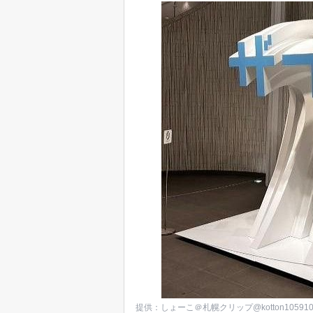
提供：しょーこ＠札幌クリップ@kotton10591