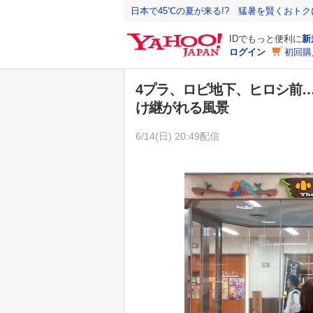
Y
日本で45℃の夏が来る!? 猛暑を賢くおト
a
IDでもっと便利に
新
h
ログイン
初回購
o
o
4プラ、ロビ地下、ヒロシ前
!
け継がれる風景
J
A
6/14(日) 20:49配信
P
A
N