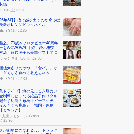
収録
E
8/8(土) 23:30
026年8月】抜け感を出すのが今っぽ
最新オレンジピンクネイル
EE
8/8(土) 22:35
雅之、70歳＆ソロデビュー40周年
ーをWOWOW生中継、鈴木聖美、
六花、篠原涼子ら豪華ゲスト出演
Sチャンネル
8/8(土) 22:30
価値大ありのやつ。「食パン」が
に旨くなる食べ方教えちゃう
EE
8/8(土) 22:30
島ドライブ】海の見える穴場カフ
全制覇したくなる絶品手作りタル
完全予約制の糸島牛ビーフシチュ
うみもぐら糸島』（福岡・糸島
【まち歩き】
・九州ジモタイムズWish
土) 22:30
クが劇的にこなれるよ。ドラッグ