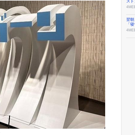
スト
4ME
翌朝
「寝
4ME
0