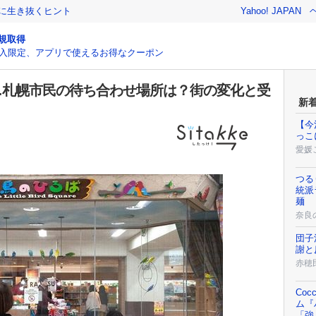
クに生き抜くヒント
Yahoo! JAPAN
規取得
入限定、アプリで使えるお得なクーポン
…札幌市民の待ち合わせ場所は？街の変化と受
新
【今
っこ
愛媛
つる
統派
麺
奈良
団子
謝と
赤穂
Co
ム『
「強く