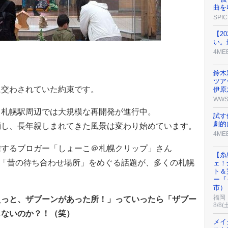
曲を
SPIC
【2
い。
4ME
鈴木
ツア
に交わされていた約束です。
伊原
WW
、札幌駅周辺では大規模な再開発が進行中。
試す
劇的
消し、長年親しまれてきた風景は変わり始めています。
4ME
信するブロガー「しょーこ＠札幌クリップ」さん
【糸
投稿した「昔の待ち合わせ場所」をめぐる話題が、多くの札幌
ェ！
ト＆
ー『
市）
福岡
えっと、ザブーンがあった所！」っていったら「ザブー
8/8(
じないのか？！（笑）
メイ