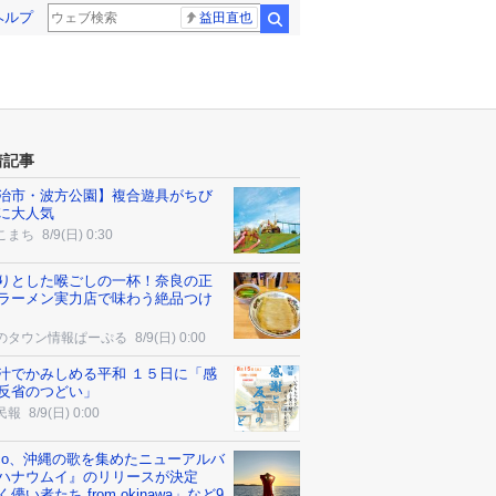
ヘルプ
益田直也
検索
着記事
治市・波方公園】複合遊具がちび
に大人気
こまち
8/9(日) 0:30
りとした喉ごしの一杯！奈良の正
ラーメン実力店で味わう絶品つけ
のタウン情報ぱーぷる
8/9(日) 0:00
汁でかみしめる平和 １５日に「感
反省のつどい」
民報
8/9(日) 0:00
cco、沖縄の歌を集めたニューアルバ
ハナウムイ』のリリースが決定
儚い者たち from okinawa」など9