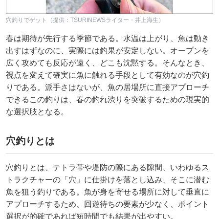
穴釣りでゲット（提供：TSURINEWSライター・井上海生）
春は期待が先行する季節である。水温は上がり、魚は動き
出すはずなのに、実際には釣果が安定しない。オープンを
広く攻めても反応が遠く、どこも沈黙する。そんなとき、
視点を変えて確実に魚に触れる手段として有効なのが穴釣
りである。派手さはないが、魚の居場所に直接アプローチ
できるこの釣りは、春の釣れ渋りを突破するための現実的
な選択肢となる。
穴釣りとは
穴釣りとは、テトラ帯や堤防の際にある隙間、いわゆるス
トラクチャーの「穴」に仕掛けを落とし込み、そこに潜む
魚を狙う釣りである。魚が身を寄せる場所に対して垂直に
アプローチするため、回遊待ちの要素が少なく、ポイント
選択が的確であれば短時間でも結果が出やすい。