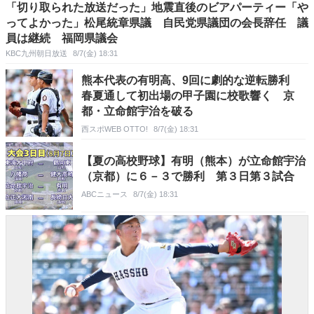
「切り取られた放送だった」地震直後のビアパーティー「や
ってよかった」松尾統章県議 自民党県議団の会長辞任 議
員は継続 福岡県議会
KBC九州朝日放送
8/7(金) 18:31
熊本代表の有明高、9回に劇的な逆転勝利
春夏通して初出場の甲子園に校歌響く 京
都・立命館宇治を破る
西スポWEB OTTO!
8/7(金) 18:31
【夏の高校野球】有明（熊本）が立命館宇治
（京都）に６－３で勝利 第３日第３試合
ABCニュース
8/7(金) 18:31