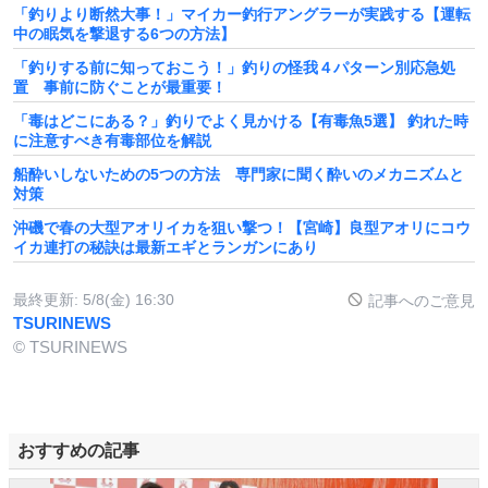
「釣りより断然大事！」マイカー釣行アングラーが実践する【運転
中の眠気を撃退する6つの方法】
「釣りする前に知っておこう！」釣りの怪我４パターン別応急処
置 事前に防ぐことが最重要！
「毒はどこにある？」釣りでよく見かける【有毒魚5選】 釣れた時
に注意すべき有毒部位を解説
船酔いしないための5つの方法 専門家に聞く酔いのメカニズムと
対策
沖磯で春の大型アオリイカを狙い撃つ！【宮崎】良型アオリにコウ
イカ連打の秘訣は最新エギとランガンにあり
最終更新:
5/8(金) 16:30
記事へのご意見
TSURINEWS
© TSURINEWS
おすすめの記事