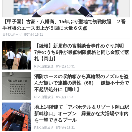
【甲子園】古豪・八幡商、15年ぶり聖地で初戦敗退 ２番
手登板のエース田上が５回に大量６失点
日刊スポーツ
8/7(金) 18:31
【続報】新見市の官製談合事件めぐり判明
7件のうち6件が最低制限価格と同じ金額で落
札【岡山】
RSK山陽放送
8/7(金) 18:31
消防ホースの収納箱から真鍮製のノズルを盗
んだ疑いで逮捕の男性（66） 嫌疑不十分で
不起訴処分に【岡山】
RSK山陽放送
8/7(金) 18:31
地上14階建て「アパホテル＆リゾート岡山駅
新幹線口」オープン 緑豊かな大浴場や市内
を一望できるプール
RSK山陽放送
8/7(金) 18:31