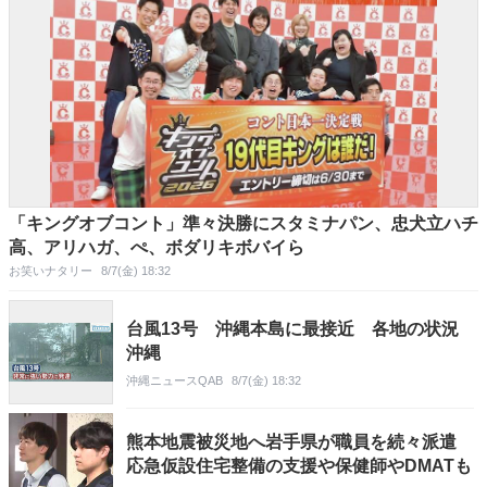
「キングオブコント」準々決勝にスタミナパン、忠犬立ハチ
高、アリハガ、ぺ、ボダリキボバイら
お笑いナタリー
8/7(金) 18:32
台風13号 沖縄本島に最接近 各地の状況
沖縄
沖縄ニュースQAB
8/7(金) 18:32
熊本地震被災地へ岩手県が職員を続々派遣
応急仮設住宅整備の支援や保健師やDMATも