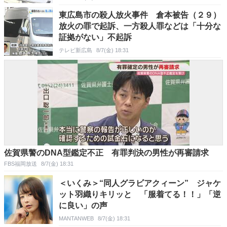
東広島市の殺人放火事件 倉本被告（２９）
放火の罪で起訴、一方殺人罪などは「十分な
証拠がない」不起訴
テレビ新広島
8/7(金) 18:31
佐賀県警のDNA型鑑定不正 有罪判決の男性が再審請求
FBS福岡放送
8/7(金) 18:31
＜いくみ＞“同人グラビアクィーン” ジャケ
ット羽織りキリッと 「服着てる！！」「逆
に良い」の声
MANTANWEB
8/7(金) 18:31