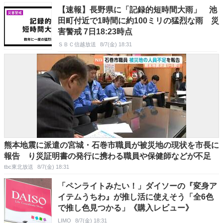
【速報】長野県に「記録的短時間大雨」 池
田町付近で1時間に約100ミリの猛烈な雨 災
害警戒 7日18:23時点
ＳＢＣ信越放送
8/7(金) 18:31
熊本地震に派遣の宮城・石巻市職員が被災地の現状を市長に
報告 り災証明書の発行に携わる職員や保健師などが不足
tbc東北放送
8/7(金) 18:31
「ペンライトみたい！」ダイソーの『変身ア
イテムうちわ』が推し活に使えそう「全6色
で推し色見つかる」《購入レビュー》
LIMO
8/7(金) 18:31