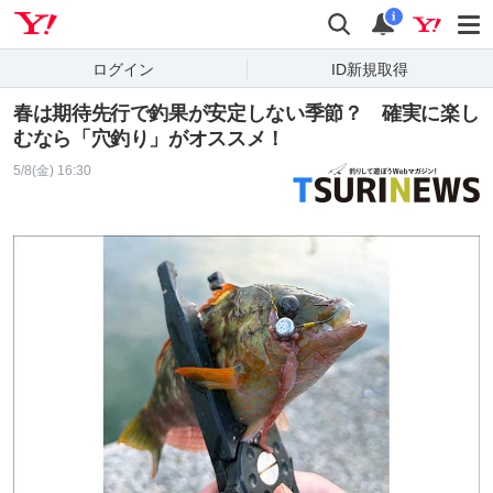
Yahoo! JAPAN
検索
通知
i
ログイン
ID新規取得
春は期待先行で釣果が安定しない季節？ 確実に楽し
むなら「穴釣り」がオススメ！
5/8(金) 16:30