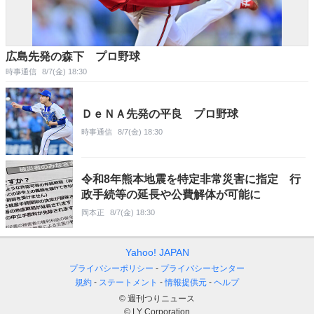
広島先発の森下 プロ野球
時事通信
8/7(金) 18:30
ＤｅＮＡ先発の平良 プロ野球
時事通信
8/7(金) 18:30
令和8年熊本地震を特定非常災害に指定 行
政手続等の延長や公費解体が可能に
岡本正
8/7(金) 18:30
Yahoo! JAPAN
プライバシーポリシー
プライバシーセンター
規約
ステートメント
情報提供元
ヘルプ
© 週刊つりニュース
© LY Corporation