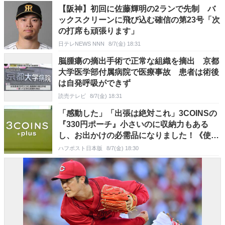
【阪神】初回に佐藤輝明の2ランで先制 バ
ックスクリーンに飛び込む確信の第23号「次
の打席も頑張ります」
日テレNEWS NNN
8/7(金) 18:31
脳腫瘍の摘出手術で正常な組織を摘出 京都
大学医学部付属病院で医療事故 患者は術後
は自発呼吸ができず
読売テレビ
8/7(金) 18:31
「感動した」「出張は絶対これ」3COINSの
『330円ポーチ』小さいのに収納力もある
し、お出かけの必需品になりました！《使用
レビュー》
ハフポスト日本版
8/7(金) 18:30