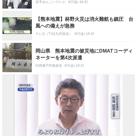
岩手めんこいテレビ
8/7(金) 18:32
【熊本地震】林野火災は消火難航も鎮圧 台
風への備えが急務
テレQ（TVQ九州放送）
8/7(金) 18:32
岡山県 熊本地震の被災地にDMATコーディ
ネーターを第4次派遣
KSB瀬戸内海放送
8/7(金) 18:31