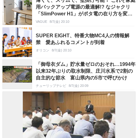
薄くて、スリムで、壁掛け可能！ これぞ家庭
用バックアップ電源の最適解!? なジャクリ
「SlimPower H1」がポタ電の在り方を変え
るかも
VAGUE
8/7(金) 20:10
SUPER EIGHT、特番大物MC4人の情報解
禁 愛あふれるコメントが到着
オリコン
8/7(金) 20:10
「御母衣ダム」貯水量ゼロのおそれ…1994年
以来32年ぶりの取水制限、庄川水系で2割の
自主的な節水 富山県内の5市で呼びかけ
チューリップテレビ
8/7(金) 20:09