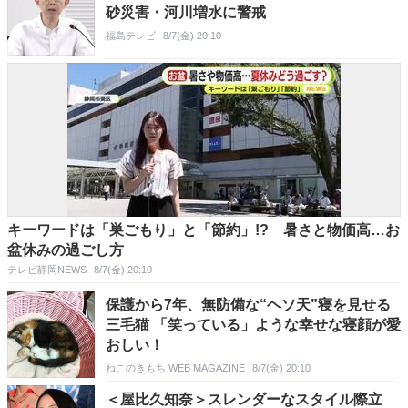
砂災害・河川増水に警戒
福島テレビ
8/7(金) 20:10
キーワードは「巣ごもり」と「節約」!? 暑さと物価高…お
盆休みの過ごし方
テレビ静岡NEWS
8/7(金) 20:10
保護から7年、無防備な“ヘソ天”寝を見せる
三毛猫 「笑っている」ような幸せな寝顔が愛
おしい！
ねこのきもち WEB MAGAZINE
8/7(金) 20:10
＜屋比久知奈＞スレンダーなスタイル際立