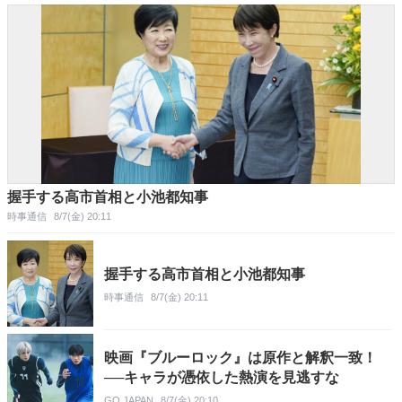
握手する高市首相と小池都知事
時事通信
8/7(金) 20:11
握手する高市首相と小池都知事
時事通信
8/7(金) 20:11
映画『ブルーロック』は原作と解釈一致！
──キャラが憑依した熱演を見逃すな
GQ JAPAN
8/7(金) 20:10