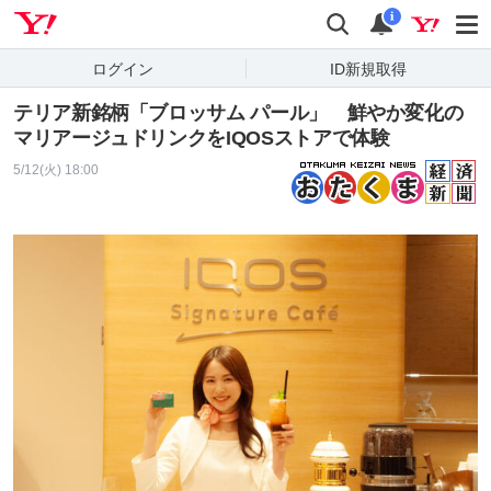
Yahoo! JAPAN
検索
通知
i
ログイン
ID新規取得
テリア新銘柄「ブロッサム パール」 鮮やか変化の
マリアージュドリンクをIQOSストアで体験
5/12(火) 18:00