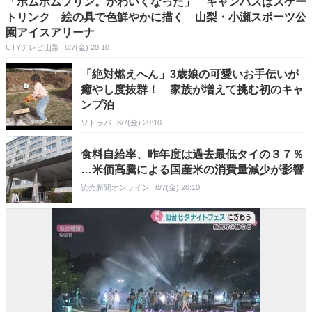
「ポムポムプリン。かわいくなった」 キャンバスはスケー
トリンク 絵の具で色鮮やかに描く 山梨・小瀬スポーツ公
園アイスアリーナ
UTYテレビ山梨
8/7(金) 20:10
「絶対燃えへん」3歳娘の可愛いお手伝いが
癒やし度抜群！ 家族が増えて挑む初のキャ
ンプ泊
ソトラバ
8/7(金) 20:10
食料自給率、昨年度は過去最低タイの３７％
…米価高騰による国産米の消費量減少が影響
読売新聞オンライン
8/7(金) 20:10