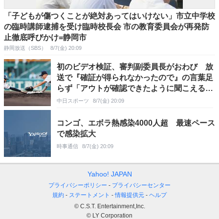
「子どもが傷つくことが絶対あってはいけない」市立中学校
の臨時講師逮捕を受け臨時校長会 市の教育委員会が再発防
止徹底呼びかけ=静岡市
静岡放送（SBS）
8/7(金) 20:09
初のビデオ検証、審判副委員長がおわび 放
送で『確証が得られなかったので』の言葉足
らず「アウトが確認できたように聞こえる表
現に」【夏の甲子園】
中日スポーツ
8/7(金) 20:09
コンゴ、エボラ熱感染4000人超 最速ペース
で感染拡大
時事通信
8/7(金) 20:09
Yahoo! JAPAN
プライバシーポリシー
プライバシーセンター
規約
ステートメント
情報提供元
ヘルプ
© C.S.T. Entertainment,Inc.
© LY Corporation