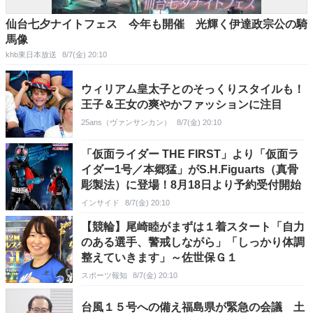
仙台七夕ナイトフェス 今年も開催 光輝く伊達政宗公の騎
馬像
khb東日本放送
8/7(金) 20:10
ウィリアム皇太子とのそっくりスタイルも！
王子＆王女の爽やかファッションに注目
25ans（ヴァンサンカン）
8/7(金) 20:10
「仮面ライダー THE FIRST」より「仮面ラ
イダー1号／本郷猛」がS.H.Figuarts（真骨
彫製法）に登場！8月18日より予約受付開始
インサイド
8/7(金) 20:10
【競輪】尾崎睦がまずは１着スタート「自力
のある選手、警戒しながら」「しっかり体調
整えていきます」～佐世保Ｇ１
スポーツ報知
8/7(金) 20:10
台風１５号への備え福島県が緊急の会議 土