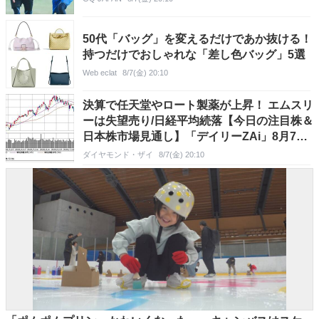
50代「バッグ」を変えるだけであか抜ける！
持つだけでおしゃれな「差し色バッグ」5選
Web eclat
8/7(金) 20:10
決算で任天堂やロート製薬が上昇！ エムスリ
ーは失望売り/日経平均続落【今日の注目株＆
日本株市場見通し】「デイリーZAi」8月7日
号
ダイヤモンド・ザイ
8/7(金) 20:10