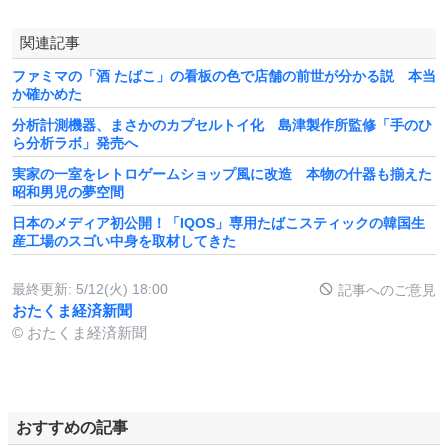
関連記事
ファミマの「酒 たばこ」の看板の色で店舗の前世が分かる説 本当
か確かめた
分析計測機器、まさかのカプセルトイ化 島津製作所監修「手のひ
ら分析ラボ」発売へ
実家の一室をレトロゲームショップ風に改造 本物の什器も揃えた
昭和男児の夢空間
日本のメディア初公開！「IQOS」専用たばこスティックの韓国生
産工場のスゴい中身を取材してきた
最終更新:
5/12(火) 18:00
記事へのご意見
おたくま経済新聞
© おたくま経済新聞
おすすめの記事