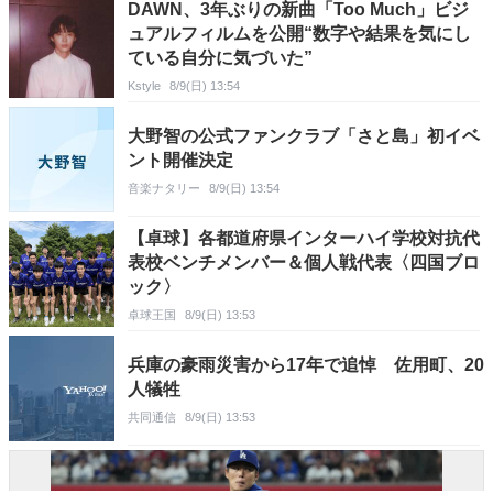
DAWN、3年ぶりの新曲「Too Much」ビジ
ュアルフィルムを公開“数字や結果を気にし
ている自分に気づいた”
Kstyle
8/9(日) 13:54
大野智の公式ファンクラブ「さと島」初イベ
ント開催決定
音楽ナタリー
8/9(日) 13:54
【卓球】各都道府県インターハイ学校対抗代
表校ベンチメンバー＆個人戦代表〈四国ブロ
ック〉
卓球王国
8/9(日) 13:53
兵庫の豪雨災害から17年で追悼 佐用町、20
人犠牲
共同通信
8/9(日) 13:53