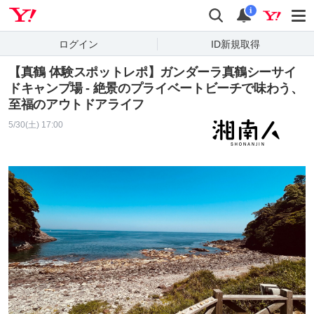
Yahoo! JAPAN
検索
通知
i
ログイン
ID新規取得
【真鶴 体験スポットレポ】ガンダーラ真鶴シーサイ
ドキャンプ場 - 絶景のプライベートビーチで味わう、
至福のアウトドアライフ
5/30(土) 17:00