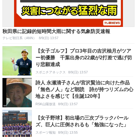
秋田県に記録的短時間大雨に関する気象防災速報
テレビ朝日系（ANN）
8/9(日) 13:57
【女子ゴルフ】プロ3年目の吉沢柚月がツア
ー初優勝 千葉出身の22歳が2打差で逃げ切
り悲願達成
スポニチアネックス
8/9(日) 13:57
詩人 永瀬清子さんが宮沢賢治に向けた作品
「無色ノ人」など朗読 詩が持つリズムの心
地よさを感じて【生誕120年】
RSK山陽放送
8/9(日) 13:57
【女子野球】初出場の三次ブラックパール
ズ、巨人に圧倒されるも「勉強になった」
スポーツ報知
8/9(日) 13:55