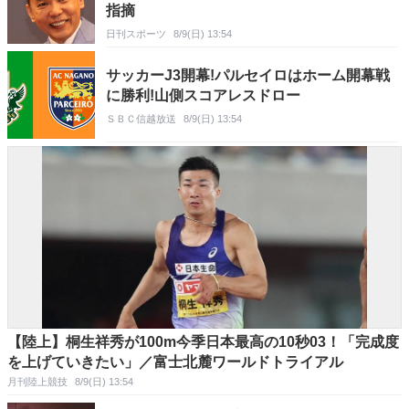
指摘
日刊スポーツ
8/9(日) 13:54
サッカーJ3開幕!パルセイロはホーム開幕戦
に勝利!山側スコアレスドロー
ＳＢＣ信越放送
8/9(日) 13:54
【陸上】桐生祥秀が100m今季日本最高の10秒03！「完成度
を上げていきたい」／富士北麓ワールドトライアル
月刊陸上競技
8/9(日) 13:54