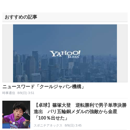
おすすめの記事
ニュースワード「クールジャパン機構」
時事通信
8/9(日) 3:51
【卓球】篠塚大登 逆転勝利で男子単準決勝
進出 パリ五輪銅メダルの強敵から金星
「100％出せた」
スポニチアネックス
8/9(日) 3:45