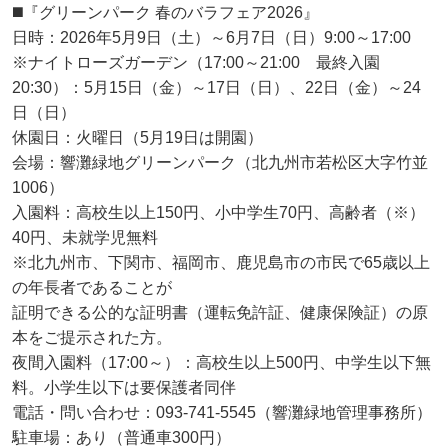
◼️『グリーンパーク 春のバラフェア2026』
日時：2026年5月9日（土）～6月7日（日）9:00～17:00
※ナイトローズガーデン（17:00～21:00 最終入園
20:30）：5月15日（金）～17日（日）、22日（金）～24
日（日）
休園日：火曜日（5月19日は開園）
会場：響灘緑地グリーンパーク（北九州市若松区大字竹並
1006）
入園料：高校生以上150円、小中学生70円、高齢者（※）
40円、未就学児無料
※北九州市、下関市、福岡市、鹿児島市の市民で65歳以上
の年長者であることが
証明できる公的な証明書（運転免許証、健康保険証）の原
本をご提示された方。
夜間入園料（17:00～）：高校生以上500円、中学生以下無
料。小学生以下は要保護者同伴
電話・問い合わせ：093-741-5545（響灘緑地管理事務所）
駐車場：あり（普通車300円）