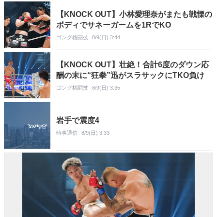
【KNOCK OUT】小林愛理奈がまたも戦慄の
ボディでサネーガームを1RでKO
ゴング格闘技
8/9(日) 3:44
【KNOCK OUT】壮絶！合計6度のダウン応
酬の末に“狂拳”迅がスラサックにTKO負け
ゴング格闘技
8/9(日) 3:35
岩手で震度4
時事通信
8/9(日) 3:33