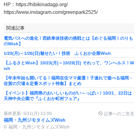
HP：https://hibikinadagp.org/
https://www.instagram.com/greenpark2525/
関連記事
電気バスへの進化！西鉄車体技術の挑戦とは【めぐる福岡！のりも
のWish】
1/20(月)～1/26(日)魅せたい！技術 ふくおか企業Wish
【ふるさとWish】10/23(月)～10/29(日) それって、ワンへルス！W
ish
【年末年始も開いてる！福岡在住ママ厳選！子連れで遊べる福岡・
佐賀の穴場＆定番スポット特集】まとめ
【イベント】福岡県のおいしいものがい～っぱい！10/21、22日は
天神中央公園で『ふくおか町村フェア』
最終更新:
5/11(月) 12:00
記事へのご意見
福岡・九州ジモタイムズWish
© 福岡・九州ジモタイムズWish