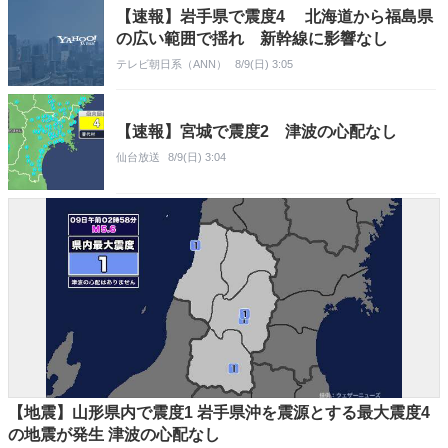
【速報】岩手県で震度4 北海道から福島県
の広い範囲で揺れ 新幹線に影響なし
テレビ朝日系（ANN）
8/9(日) 3:05
【速報】宮城で震度2 津波の心配なし
仙台放送
8/9(日) 3:04
【地震】山形県内で震度1 岩手県沖を震源とする最大震度4
の地震が発生 津波の心配なし