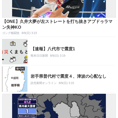
【ONE】久井大夢が左ストレートを打ち抜きアブドゥラマ
ン失神KO
ゴング格闘技
8/9(日) 3:23
【速報】八代市で震度1
熊本日日新聞
8/9(日) 3:19
岩手県普代村で震度４、津波の心配なし
読売新聞オンライン
8/9(日) 3:15