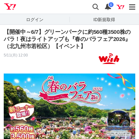
Yahoo! JAPAN
検索
通知
i
ログイン
ID新規取得
【開催中～6/7】グリーンパークに約560種3500株の
バラ！夜はライトアップも『春のバラフェア2026』
（北九州市若松区）【イベント】
5/11(月) 12:00