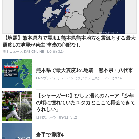
【地震】熊本県内で震度1 熊本県熊本地方を震源とする最大
震度1の地震が発生 津波の心配なし
熊本ニュース KAB ONLINE
8/9(日) 3:14
熊本県で最大震度1の地震 熊本県・八代市
FNNプライムオンライン（フジテレビ系）
8/9(日) 3:14
【シャーガーC】びしょ濡れのムーア「少年
の頃に憧れていたユタカとここで再会できて
うれしい」
日刊スポーツ
8/9(日) 3:12
岩手で震度4