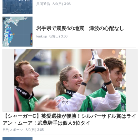
共同通信
8/9(日) 3:06
岩手県で震度4の地震 津波の心配なし
tenki.jp
8/9(日) 3:06
【シャーガーC】英愛選抜が優勝！シルバーサドル賞はライ
アン・ムーア！武豊騎手は個人5位タイ
日刊スポーツ
8/9(日) 3:05