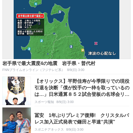
岩手県で最大震度4の地震 岩手県・普代村
FNNプライムオンライン（フジテレビ系）
8/9(日) 3:00
【オリックス】平野佳寿が今季限りでの現役
引退を決断「僕が投手の一枠を取っているの
は…」日米通算８５２試合登板の名球会リリ
ーバーがプロ人生に幕 剛球と宝刀フォーク
スポーツ報知
8/9(日) 3:00
武器に「一所懸命」貫いた２１年
冨安 1年ぶりプレミア復帰! クリスタルパ
レス加入正式発表で鎌田と早速“共演”
スポニチアネックス
8/9(日) 3:00